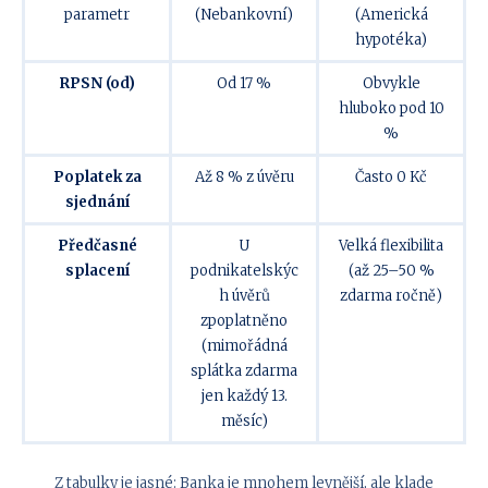
parametr
(Nebankovní)
(Americká
hypotéka)
RPSN (od)
Od 17 %
Obvykle
hluboko pod 10
%
Poplatek za
Až 8 % z úvěru
Často 0 Kč
sjednání
Předčasné
U
Velká flexibilita
splacení
podnikatelskýc
(až 25–50 %
h úvěrů
zdarma ročně)
zpoplatněno
(mimořádná
splátka zdarma
jen každý 13.
měsíc)
Z tabulky je jasné: Banka je mnohem levnější, ale klade