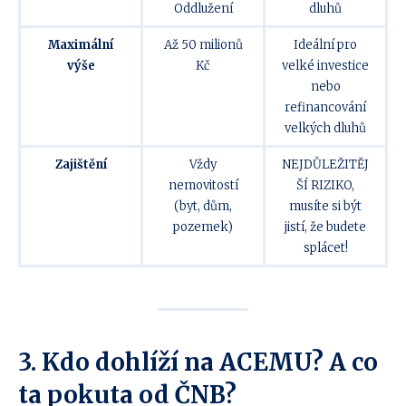
Oddlužení
dluhů
Maximální
Až 50 milionů
Ideální pro
výše
Kč
velké investice
nebo
refinancování
velkých dluhů
Zajištění
Vždy
NEJDŮLEŽITĚJ
nemovitostí
ŠÍ RIZIKO,
(byt, dům,
musíte si být
pozemek)
jistí, že budete
splácet!
3. Kdo dohlíží na ACEMU? A co
ta pokuta od ČNB?