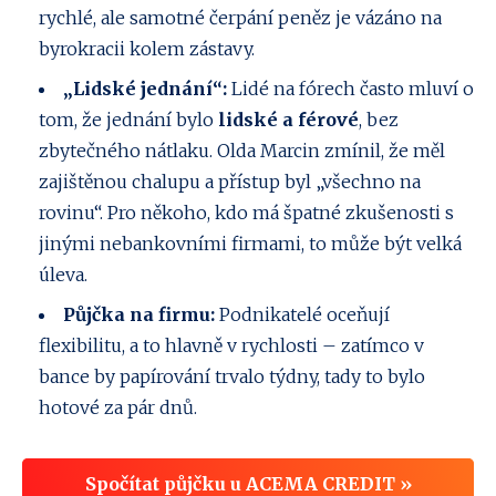
rychlé, ale samotné čerpání peněz je vázáno na
byrokracii kolem zástavy.
„Lidské jednání“:
Lidé na fórech často mluví o
tom, že jednání bylo
lidské a férové
, bez
zbytečného nátlaku. Olda Marcin zmínil, že měl
zajištěnou chalupu a přístup byl „všechno na
rovinu“. Pro někoho, kdo má špatné zkušenosti s
jinými nebankovními firmami, to může být velká
úleva.
Půjčka na firmu:
Podnikatelé oceňují
flexibilitu, a to hlavně v rychlosti – zatímco v
bance by papírování trvalo týdny, tady to bylo
hotové za pár dnů.
Spočítat půjčku u ACEMA CREDIT »