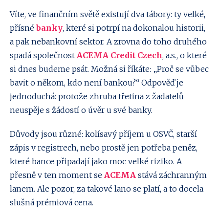
Víte, ve finančním světě existují dva tábory: ty velké,
přísné
banky
, které si potrpí na dokonalou historii,
a pak nebankovní sektor. A zrovna do toho druhého
spadá společnost
ACEMA Credit Czech
, a.s., o které
si dnes budeme psát. Možná si říkáte: „Proč se vůbec
bavit o někom, kdo není bankou?“ Odpověď je
jednoduchá: protože zhruba třetina z žadatelů
neuspěje s žádostí o úvěr u své banky.
Důvody jsou různé: kolísavý příjem u OSVČ, starší
zápis v registrech, nebo prostě jen potřeba peněz,
které bance připadají jako moc velké riziko. A
přesně v ten moment se
ACEMA
stává záchranným
lanem. Ale pozor, za takové lano se platí, a to docela
slušná prémiová cena.