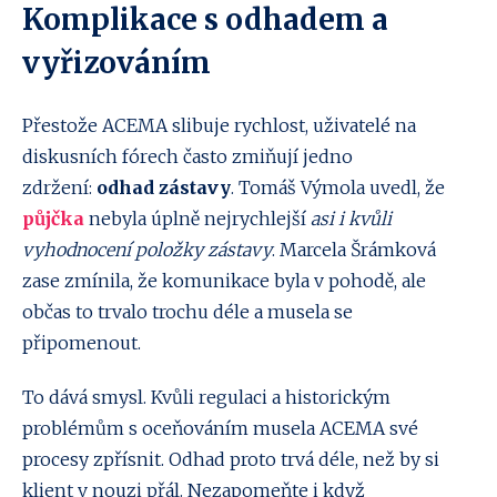
Komplikace s odhadem a
vyřizováním
Přestože ACEMA slibuje rychlost, uživatelé na
diskusních fórech často zmiňují jedno
zdržení:
odhad zástavy
. Tomáš Výmola uvedl, že
půjčka
nebyla úplně nejrychlejší
asi i kvůli
vyhodnocení položky zástavy
. Marcela Šrámková
zase zmínila, že komunikace byla v pohodě, ale
občas to trvalo trochu déle a musela se
připomenout.
To dává smysl. Kvůli regulaci a historickým
problémům s oceňováním musela ACEMA své
procesy zpřísnit. Odhad proto trvá déle, než by si
klient v nouzi přál. Nezapomeňte i když