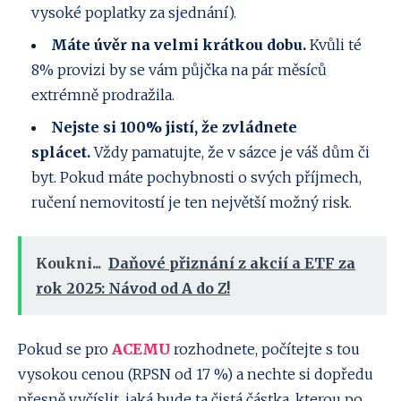
vysoké poplatky za sjednání).
Máte úvěr na velmi krátkou dobu.
Kvůli té
8% provizi by se vám půjčka na pár měsíců
extrémně prodražila.
Nejste si 100% jistí, že zvládnete
splácet.
Vždy pamatujte, že v sázce je váš dům či
byt. Pokud máte pochybnosti o svých příjmech,
ručení nemovitostí je ten největší možný risk.
Koukni...
Daňové přiznání z akcií a ETF za
rok 2025: Návod od A do Z!
Pokud se pro
ACEMU
rozhodnete, počítejte s tou
vysokou cenou (RPSN od 17 %) a nechte si dopředu
přesně vyčíslit, jaká bude ta čistá částka, kterou po