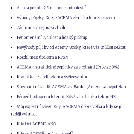
A co ta pokuta 2.5 milionu z minulosti?
Výhody půjčky: Kde je ACEMA zkrátka k nezaplacení
Záchrana v nejhorší chvíli
Fenomenální rychlost a lidský přístup
Nevýhody půjčky od Acemy: Úroky, které vás můžou sežrat
Rozdíl mezi úrokem a RPSN
ACEMA a strašidelné poplatky za sjednání (Provize 8%)
Komplikace s odhadem a vyřizováním
Srovnání nákladů: ACEMA vs. Banka (Americká hypotéka)
Férové hodnocení klientů: Když vám banka řekne NE
Můj expertní závěr: Kdy je ACEMA dobrá volba a kdy se jí
raději vyhnout
Kdy říct ACEMĚ ANO
Kdy se ACEMĚ raději vyhnout?