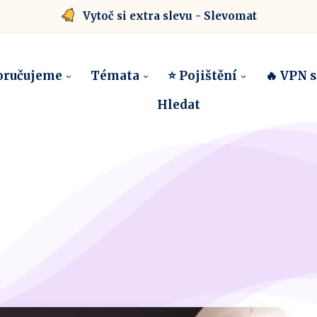
Vytoč si extra slevu - Slevomat
oručujeme
Témata
⭐ Pojištění
🔥 VPN 
Hledat