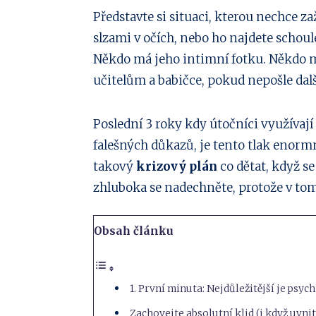
Sdílejte
Představte si situaci, kterou nechce zaž
slzami v očích, nebo ho najdete schou
na
Sdílejte
Někdo má jeho intimní fotku. Někdo m
Facebook
na
Sdílejte
učitelům a babičce, pokud nepošle dalš
Twitter
na
Sdílejte
Poslední 3 roky kdy útočníci využívají
Linkedin
na
Sdílejte
falešných důkazů, je tento tlak enorm
takový
krizový plán
co dětat, když se
Pinterest
na
Sdílejte
zhluboka se nadechněte, protože v tom 
Email
na
Whatsapp
Obsah článku
1. První minuta: Nejdůležitější je psych
Zachovejte absolutní klid (i když uvnit