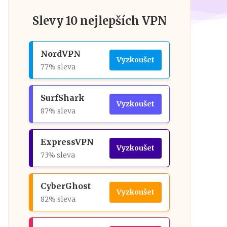
Slevy 10 nejlepších VPN
NordVPN
Vyzkoušet
77% sleva
SurfShark
Vyzkoušet
87% sleva
ExpressVPN
Vyzkoušet
73% sleva
CyberGhost
Vyzkoušet
82% sleva