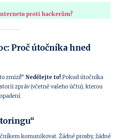
 internetu proti hackerům?
oc: Proč útočníka hned
 to zmizí!“
Nedělejte to!
Pokud útočníka
torii zpráv (včetně vašeho účtu), kterou
opadení.
itoringu“
očníkem komunikovat. Žádné prosby, žádné