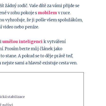
ít žádný rodič. Vaše dítě za vámi přijde se
lené v rohu pokoje s
mobilem
v ruce.
u vyhrožuje, že ji pošle všem spolužákům,
í video nebo peníze.
 i
umělou inteligenci
k vytváření
ní. Prosím berte můj článek jako
 to stane. A pokud se to děje právě teď,
nejste sami a hlavně existuje cesta ven.
ická stabilizace
ř zuříte)