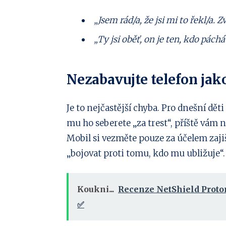
„Jsem rád/a, že jsi mi to řekl/a. 
„Ty jsi oběť, on je ten, kdo pách
Nezabavujte telefon jako
Je to nejčastější chyba. Pro dnešní dě
mu ho seberete „za trest“, příště vám n
Mobil si vezměte pouze za účelem zajiš
„bojovat proti tomu, kdo mu ubližuje“.
Koukni...
Recenze NetShield Proto
✅