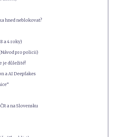
íka hned neblokovat?
8 a 4 roky)
 (Návod pro policii)
 je důležité!
ion a AI Deepfakes
nice“
 ČR a na Slovensku