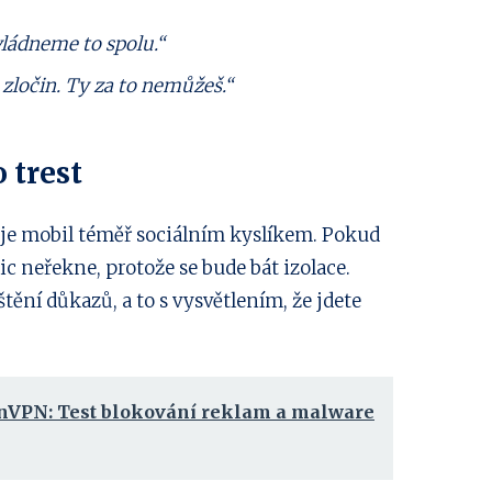
Zvládneme to spolu.“
á zločin. Ty za to nemůžeš.“
 trest
ti je mobil téměř sociálním kyslíkem. Pokud
ic neřekne, protože se bude bát izolace.
tění důkazů, a to s vysvětlením, že jdete
nVPN: Test blokování reklam a malware