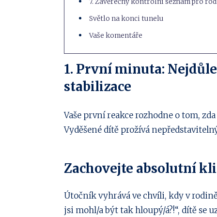
7. Závěrečný kontrolní seznam pro rodi
Světlo na konci tunelu
Vaše komentáře
1. První minuta: Nejdůle
stabilizace
Vaše první reakce rozhodne o tom, zda
Vyděšené dítě prožívá nepředstavitelný
Zachovejte absolutní kli
Útočník vyhrává ve chvíli, kdy v rodin
jsi mohl/a být tak hloupý/á?!“, dítě se 