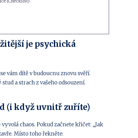
če (Checklist)
žitější je psychická
 se vám dítě v budoucnu znovu svěří.
 stud a strach z vašeho odsouzení.
d (i když uvnitř zuříte)
ě vyvolá chaos. Pokud začnete křičet: „Jak
uzavře. Místo toho řekněte: