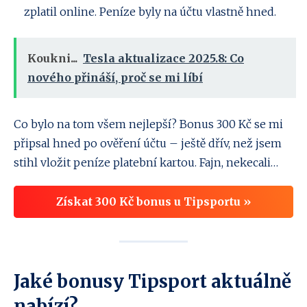
zplatil online. Peníze byly na účtu vlastně hned.
Koukni...
Tesla aktualizace 2025.8: Co
nového přináší, proč se mi líbí
Co bylo na tom všem nejlepší? Bonus 300 Kč se mi
připsal hned po ověření účtu – ještě dřív, než jsem
stihl vložit peníze platební kartou. Fajn, nekecali…
Získat 300 Kč bonus u Tipsportu »
Jaké bonusy Tipsport aktuálně
nabízí?