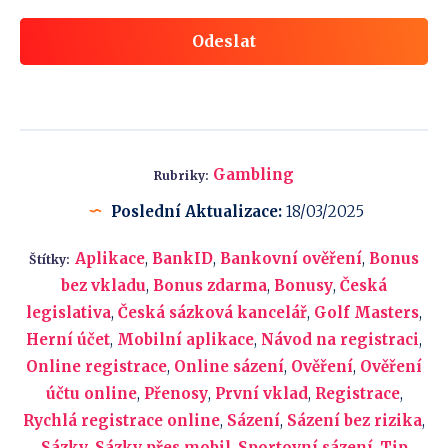
Odeslat
Gambling
Rubriky:
Poslední Aktualizace:
18/03/2025
Aplikace
,
BankID
,
Bankovní ověření
,
Bonus
Štítky:
bez vkladu
,
Bonus zdarma
,
Bonusy
,
Česká
legislativa
,
Česká sázková kancelář
,
Golf Masters
,
Herní účet
,
Mobilní aplikace
,
Návod na registraci
,
Online registrace
,
Online sázení
,
Ověření
,
Ověření
účtu online
,
Přenosy
,
První vklad
,
Registrace
,
Rychlá registrace online
,
Sázení
,
Sázení bez rizika
,
Sázky
,
Sázky přes mobil
,
Sportovní sázení
,
Tip