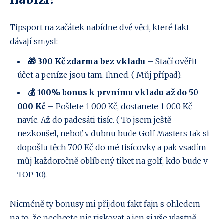
Tipsport na začátek nabídne dvě věci, které fakt
dávají smysl:
🎁 300 Kč zdarma bez vkladu
– Stačí ověřit
účet a peníze jsou tam. Ihned. ( Můj případ).
💰 100% bonus k prvnímu vkladu až do 50
000 Kč
– Pošlete 1 000 Kč, dostanete 1 000 Kč
navíc. Až do padesáti tisíc. ( To jsem ještě
nezkoušel, neboť v dubnu bude Golf Masters tak si
dopošlu těch 700 Kč do mé tisícovky a pak vsadím
můj každoročně oblíbený tiket na golf, kdo bude v
TOP 10).
Nicméně ty bonusy mi přijdou fakt fajn s ohledem
na to, že nechcete nic riskovat a jen si vše vlastně