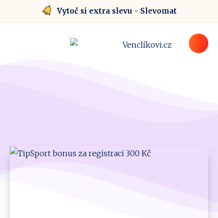
Vytoč si extra slevu - Slevomat