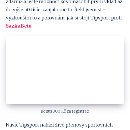
zdarma a ještě možnost zdvojnásobit první vklad až
do výše 50 tisíc, zaujalo mě to. Řekl jsem si –
vyzkouším to a porovnám, jak si stojí Tipsport proti
SazkaBetu
.
Bonus 300 Kč za registraci
Navíc Tipsport nabízí živé přenosy sportovních