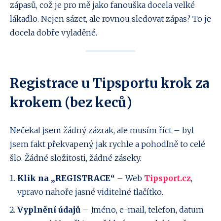
zápasů, což je pro mě jako fanouška docela velké
lákadlo. Nejen sázet, ale rovnou sledovat zápas? To je
docela dobře vyladěné.
Registrace u Tipsportu krok za
krokem (bez keců)
Nečekal jsem žádný zázrak, ale musím říct – byl
jsem fakt překvapený, jak rychle a pohodlně to celé
šlo. Žádné složitosti, žádné záseky.
Klik na „REGISTRACE“
– Web
Tipsport.cz
,
vpravo nahoře jasné viditelné tlačítko.
Vyplnění údajů
– Jméno, e-mail, telefon, datum