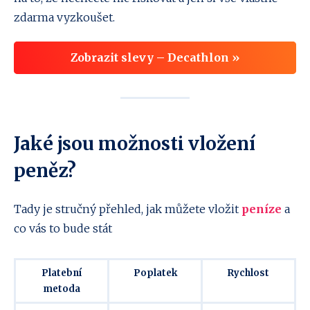
zdarma vyzkoušet.
Zobrazit slevy – Decathlon »
Jaké jsou možnosti vložení
peněz?
Tady je stručný přehled, jak můžete vložit
peníze
a
co vás to bude stát
Platební
Poplatek
Rychlost
metoda