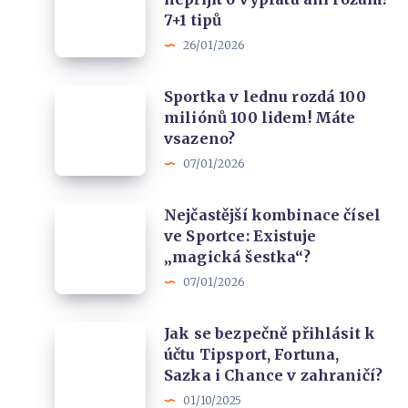
vyhrát
ZDARMA
7+1 tipů
v
na
26/01/2026
kasinu
sázení!
a
Sportka
Sportka v lednu rozdá 100
nepřijít
miliónů 100 lidem! Máte
v
o
vsazeno?
lednu
výplatu
07/01/2026
rozdá
ani
100
rozum?
Nejčastější
Nejčastější kombinace čísel
miliónů
7+1
ve Sportce: Existuje
kombinace
100
„magická šestka“?
tipů
čísel
lidem!
07/01/2026
ve
Máte
Sportce:
vsazeno?
Jak
Jak se bezpečně přihlásit k
Existuje
účtu Tipsport, Fortuna,
se
„magická
Sazka i Chance v zahraničí?
bezpečně
šestka“?
01/10/2025