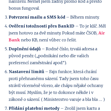
narození. Neměl jsem žádný promo kód a přesto
bonus fungoval.
Potvrzení mailu a SMS kód
– Během minuty.
Ověření totožnosti přes BankID
– To je klíč. Měl
jsem hotovo za dvě minuty. Pokud máte ČSOB,
Air
Bank
nebo KB, není vůbec co řešit.
Doplnění údajů
– Rodné číslo, trvalá adresa a
původ peněz („podnikání nebo dle vašich
preferencí zaměstnání apod.“).
Nastavení limitů
– Fajn funkce, která chrání
proti přehnanému sázení. Tady jsem toho času
strávil víceméně vícero, ale chápu nějaké ochrany
být musí. Myslím, že je to dokonce někde i v
zákoně o sázení. ( Ministerstvo varuje a bla bla …. )
Přidání platební metody
– Zvolil jsem kartu a