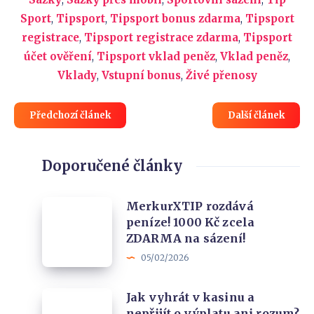
Sport
,
Tipsport
,
Tipsport bonus zdarma
,
Tipsport
registrace
,
Tipsport registrace zdarma
,
Tipsport
účet ověření
,
Tipsport vklad peněz
,
Vklad peněz
,
Vklady
,
Vstupní bonus
,
Živé přenosy
Předchozí článek
Další článek
Doporučené články
MerkurXTIP
MerkurXTIP rozdává
peníze! 1000 Kč zcela
rozdává
ZDARMA na sázení!
peníze!
05/02/2026
1000
Kč
Jak
Jak vyhrát v kasinu a
zcela
nepřijít o výplatu ani rozum?