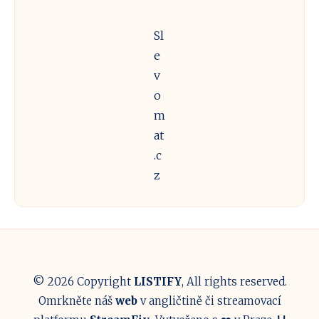
či
Sl
Eurojackpot?
e
Statistiky
v
✅
o
m
at
.c
z
© 2026 Copyright
LISTIFY
, All rights reserved.
Omrkněte náš
web
v angličtině či streamovací