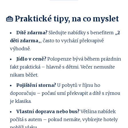
👜 Praktické tipy, na co myslet
Dítě zdarma?
Sledujte nabídky s benefitem „
2
děti zdarma
„, často to vychází překvapivě
výhodně.
Jídlo v ceně?
Polopenze bývá během prázdnin
fakt praktická – hlavně s dětmi. Večer nemusíte
nikam běžet.
Pojištění storna?
U pobytů v říjnu ho
doporučuju – počasí umí překvapit a dítě s rýmou
je klasika.
Vlastní doprava nebo bus?
Většina nabídek
počítá s autem – pokud nemáte, vybírejte hotely
poblíž vlaku.