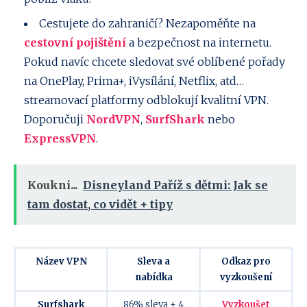
Cestujete do zahraničí? Nezapoměňte na
cestovní pojištění
a bezpečnost na internetu.
Pokud navíc chcete sledovat své oblíbené pořady
na OnePlay, Prima+, iVysílání, Netflix, atd…
streamovací platformy odblokují kvalitní VPN.
Doporučuji
NordVPN
,
SurfShark
nebo
ExpressVPN
.
Koukni...
Disneyland Paříž s dětmi: Jak se
tam dostat, co vidět + tipy
Název VPN
Sleva a
Odkaz pro
nabídka
vyzkoušení
Surfshark
86% sleva + 4
Vyzkoušet