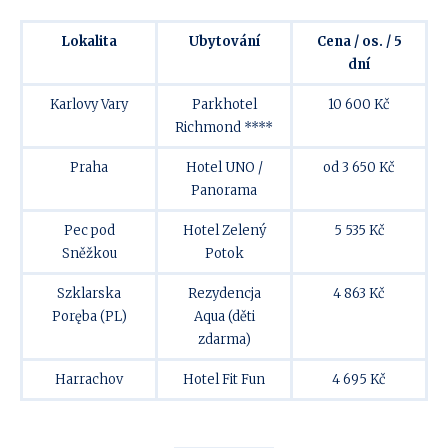
Lokalita
Ubytování
Cena / os. / 5
dní
Karlovy Vary
Parkhotel
10 600 Kč
Richmond ****
Praha
Hotel UNO /
od 3 650 Kč
Panorama
Pec pod
Hotel Zelený
5 535 Kč
Sněžkou
Potok
Szklarska
Rezydencja
4 863 Kč
Poręba (PL)
Aqua (děti
zdarma)
Harrachov
Hotel Fit Fun
4 695 Kč