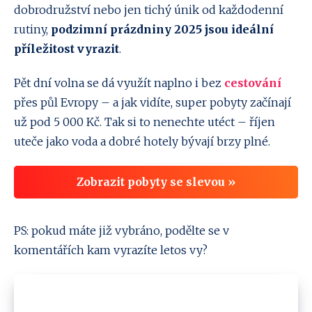
dobrodružství nebo jen tichý únik od každodenní
rutiny,
podzimní prázdniny 2025 jsou ideální
příležitost vyrazit
.
Pět dní volna se dá využít naplno i bez
cestování
přes půl Evropy – a jak vidíte, super pobyty začínají
už pod 5 000 Kč. Tak si to nenechte utéct – říjen
uteče jako voda a dobré hotely bývají brzy plné.
Zobrazit pobyty se slevou »
PS: pokud máte již vybráno, podělte se v
komentářích kam vyrazíte letos vy?