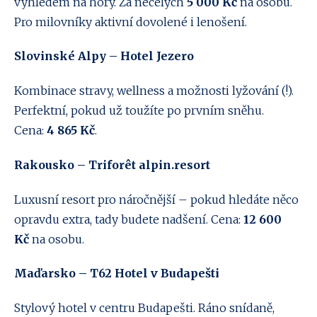
výhledem na hory. Za necelých
5 000 Kč
na osobu.
Pro milovníky aktivní dovolené i lenošení.
Slovinské Alpy – Hotel Jezero
Kombinace stravy, wellness a možnosti lyžování (!).
Perfektní, pokud už toužíte po prvním sněhu.
Cena:
4 865 Kč
.
Rakousko – Triforêt alpin.resort
Luxusní resort pro náročnější – pokud hledáte něco
opravdu extra, tady budete nadšení. Cena:
12 600
Kč
na osobu.
Maďarsko – T62 Hotel v Budapešti
Stylový hotel v centru Budapešti. Ráno snídaně,