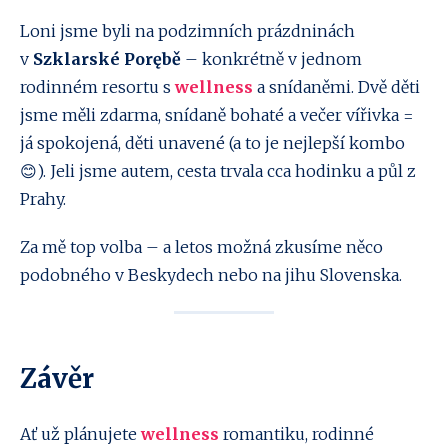
Loni jsme byli na podzimních prázdninách
v
Szklarské Porębě
– konkrétně v jednom
rodinném resortu s
wellness
a snídaněmi. Dvě děti
jsme měli zdarma, snídaně bohaté a večer vířivka =
já spokojená, děti unavené (a to je nejlepší kombo
😊). Jeli jsme autem, cesta trvala cca hodinku a půl z
Prahy.
Za mě top volba – a letos možná zkusíme něco
podobného v Beskydech nebo na jihu Slovenska.
Závěr
Ať už plánujete
wellness
romantiku, rodinné