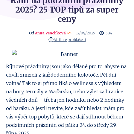
Kam na podzimní prázdniny
2025? 25 TOP tipů za super
ceny
Od
Anna Venclíková
17/09/2025
584
Affiliate prohlášení
Říjnové prázdniny jsou jako dělané pro to, abyste na
chvíli zmizeli z každodenního kolotoče. Pět dní
volna? Tak to si přímo říká o wellness s výhledem
na hory, termály v Maďarsku, nebo výlet za hranice
všedních dnů – třeba jen hodinku nebo 2 hodinky
od baráku. A jestli nevíte, kde začít hledat, mám pro
vás výběr top pobytů, které se dají stihnout během
podzimních prázdnin od pátku 24. do středy 29.
října 2025.