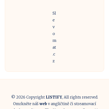
Toskánsko,
skvělé
Sl
víno
e
a
v
designové
o
penziony
m
at
.c
z
© 2026 Copyright
LISTIFY
, All rights reserved.
Omrkněte náš
web
v angličtině či streamovací