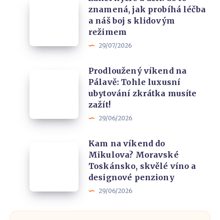
Zánět
5
cenu
znamená, jak probíhá léčba
kyčle
rezervačních
a náš boj s klidovým
u
portálů
režimem
dětí:
a
29/07/2026
Co
naše
Prodloužený víkend na
to
zkušenost
Prodloužený
Pálavě: Tohle luxusní
znamená,
víkend
ubytování zkrátka musíte
jak
na
zažít!
probíhá
Pálavě:
29/06/2026
léčba
Tohle
a
Kam na víkend do
luxusní
Kam
náš
Mikulova? Moravské
ubytování
na
Toskánsko, skvělé víno a
boj
zkrátka
víkend
designové penziony
s
musíte
do
29/06/2026
klidovým
zažít!
Mikulova?
režimem
Moravské