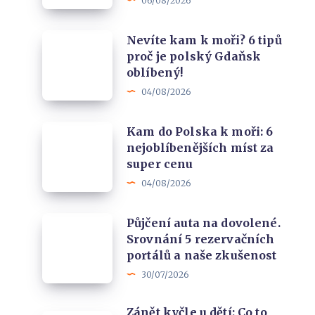
06/08/2026
Tropez
Baltu
s
Nevíte
Nevíte kam k moři? 6 tipů
nejdelším
proč je polský Gdaňsk
kam
dřevěným
oblíbený!
k
molem
04/08/2026
moři?
v
6
Evropě
Kam
Kam do Polska k moři: 6
tipů
nejoblíbenějších míst za
do
proč
super cenu
Polska
je
04/08/2026
k
polský
moři:
Gdaňsk
Půjčení
Půjčení auta na dovolené.
6
oblíbený!
Srovnání 5 rezervačních
auta
nejoblíbenějších
portálů a naše zkušenost
na
míst
30/07/2026
dovolené.
za
Srovnání
super
Zánět kyčle u dětí: Co to