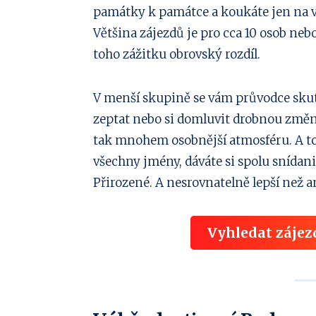
památky k památce a koukáte jen na v
Většina zájezdů je pro cca 10 osob neb
toho zážitku obrovský rozdíl.
V menší skupině se vám průvodce skut
zeptat nebo si domluvit drobnou změn
tak mnohem osobnější atmosféru. A to
všechny jmény, dáváte si spolu snídani a 
Přirozené. A nesrovnatelně lepší než
Vyhledat zájez