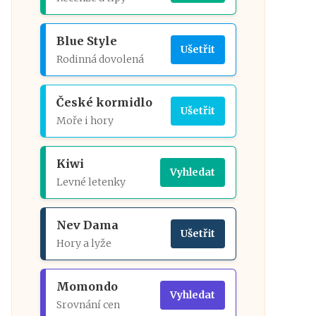
Blue Style
Ušetřit
Rodinná dovolená
České kormidlo
Ušetřit
Moře i hory
Kiwi
Vyhledat
Levné letenky
Nev Dama
Ušetřit
Hory a lyže
Momondo
Vyhledat
Srovnání cen