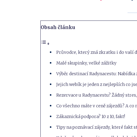
Sdílejte
Email
na
Whatsapp
Obsah článku
Průvodce, který zná zkratku i do vaší 
Malé skupinky, velké zážitky
Výběr destinací Radynacestu: Nabídka
Jejich webík je jeden z nejlepších co j
Rezervace u Radynacestu? Žádný stres,
Co všechno máte v ceně zájezdů? A co 
Zákaznická podpora? 10 z 10, fakt!
Tipy na poznávací zájezdy, které fakt st