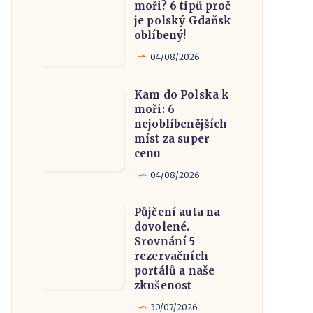
moři? 6 tipů proč
molem
kam
je polský Gdaňsk
v
k
oblíbený!
Evropě
moři?
04/08/2026
6
tipů
Kam do Polska k
Kam
proč
moři: 6
do
nejoblíbenějších
je
Polska
míst za super
polský
cenu
k
Gdaňsk
moři:
04/08/2026
oblíbený!
6
Půjčení auta na
nejoblíbenějších
Půjčení
dovolené.
míst
auta
Srovnání 5
za
na
rezervačních
portálů a naše
super
dovolené.
zkušenost
cenu
Srovnání
30/07/2026
5