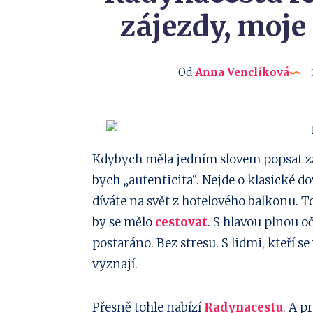
zájezdy, moje
Od
Anna Venclíková
Sdílejte
Kdybych měla jedním slovem popsat z
bych „autenticita“. Nejde o klasické d
na
Sdílejte
díváte na svět z hotelového balkonu. T
Facebook
na
Sdílejte
by se mělo
cestovat
. S hlavou plnou oč
postaráno. Bez stresu. S lidmi, kteří s
Twitter
na
Sdílejte
vyznají.
Linkedin
na
Sdílejte
Přesně tohle nabízí
Radynacestu
. A p
Pinterest
na