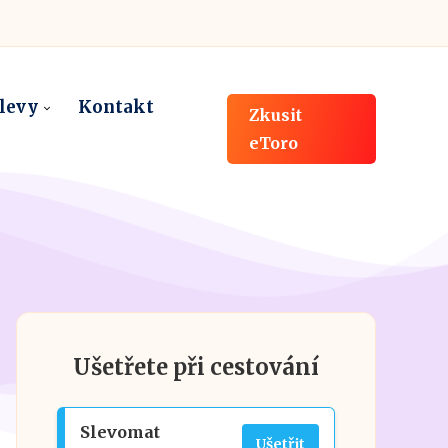
slevy
Kontakt
Zkusit
eToro
Ušetřete při cestování
Slevomat
Ušetřit