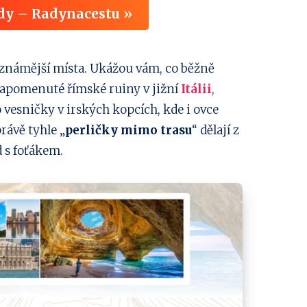
dy – Radynacestu »
ejznámější místa. Ukážou vám, co běžně
 zapomenuté římské ruiny v jižní
Itálii
,
 vesničky v irských kopcích, kde i ovce
právě tyhle „
perličky mimo trasu
“ dělají z
d s foťákem.