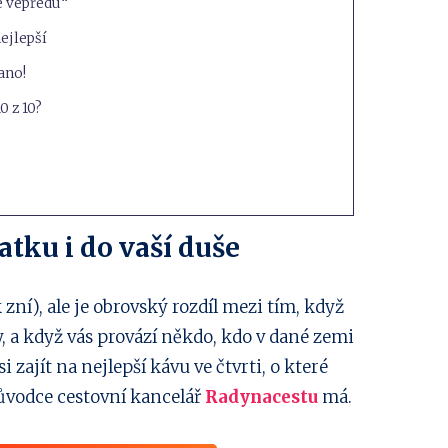
e vepředu“
ejlepší
ano!
0 z 10?
atku i do vaší duše
 zní), ale je obrovský rozdíl mezi tím, když
 a když vás provází někdo, kdo v dané zemi
 zajít na nejlepší kávu ve čtvrti, o které
růvodce cestovní kancelář
Radynacestu
má.