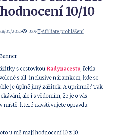
 hodnocení 10/10
Affiliate prohlášení
28/05/2025
329
ážitky s cestovkou
Radynacestu
, řekla
ovolené s all-inclusive náramkem, kde se
ohle je úplně jiný zážitek. A upřímně? Tak
ekávání, ale i s vědomím, že je o vás
e v místě, které navštěvujete opravdu
roto u mě mají hodnocení 10 z 10.