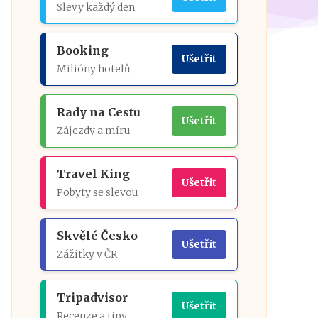
Slevy každý den
Booking
Ušetřit
Milióny hotelů
Rady na Cestu
Ušetřit
Zájezdy a míru
Travel King
Ušetřit
Pobyty se slevou
Skvělé Česko
Ušetřit
Zážitky v ČR
Tripadvisor
Ušetřit
Recenze a tipy