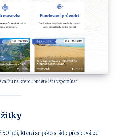
ávačku na kterou budete léta vzpomínat
ážitky
50 lidí, která se jako stádo přesouvá od