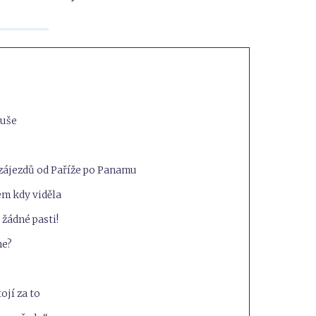
duše
 zájezdů od Paříže po Panamu
sem kdy viděla
 žádné pasti!
ne?
ojí za to