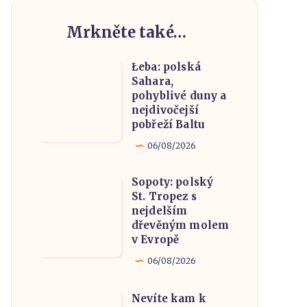
Mrkněte také…
Łeba: polská
Łeba:
Sahara,
polská
pohyblivé duny a
Sahara,
nejdivočejší
pobřeží Baltu
pohyblivé
duny
06/08/2026
a
Sopoty: polský
nejdivočejší
Sopoty:
St. Tropez s
pobřeží
polský
nejdelším
Baltu
St.
dřevěným molem
v Evropě
Tropez
s
06/08/2026
nejdelším
Nevíte kam k
dřevěným
Nevíte