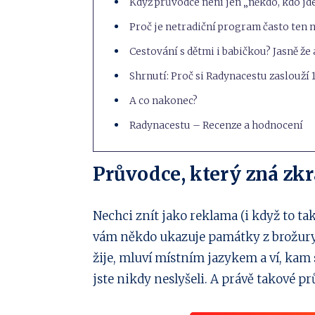
Když průvodce není jen „někdo, kdo jd
Proč je netradiční program často ten n
Cestování s dětmi i babičkou? Jasně že 
Shrnutí: Proč si Radynacestu zaslouží 1
A co nakonec?
Radynacestu – Recenze a hodnocení
Průvodce, který zná zkr
Nechci znít jako reklama (i když to tak
vám někdo ukazuje památky z brožury,
žije, mluví místním jazykem a ví, kam si
jste nikdy neslyšeli. A právě takové p