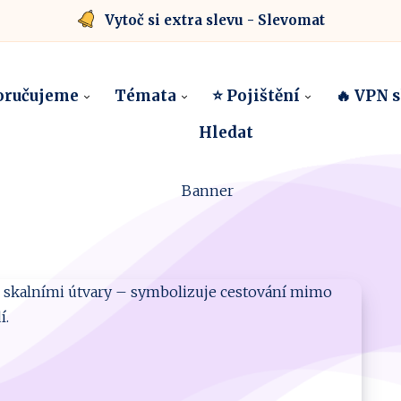
Vytoč si extra slevu - Slevomat
oručujeme
Témata
⭐ Pojištění
🔥 VPN 
Hledat