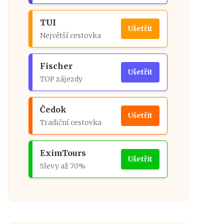
TUI
Ušetřit
Největší cestovka
Fischer
Ušetřit
TOP zájezdy
Čedok
Ušetřit
Tradiční cestovka
EximTours
Ušetřit
Slevy až 70%