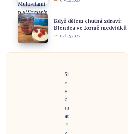
09/12/2025
Blendea
co
Multivitamín
vás
Když
a
Když dětem chutná zdraví:
dostane
dětem
Blendea ve formě medvídků
Woman’s
do
chutná
02/12/2025
Vitality
formy
zdraví:
Blendea
ve
formě
Sl
medvídků
e
v
o
m
at
.c
z