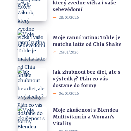
režimem
který zvedne víčka i vaše
víček:
nápoj
sebevědomí
Zákrok,
fakt
28/01/2026
který
zasytí
zvedne
Moje
víčka
Moje ranní rutina: Tohle je
ranní
matcha latte od Chia Shake
i
rutina:
26/01/2026
vaše
Tohle
sebevědomí
je
Jak
Jak zhubnout bez diet, ale s
matcha
výsledky? Plán co vás
zhubnout
latte
dostane do formy
bez
od
06/01/2026
diet,
Chia
ale
Shake
Moje
Moje zkušenost s Blendea
s
Multivitamín a Woman’s
zkušenost
výsledky?
Vitality
s
Plán