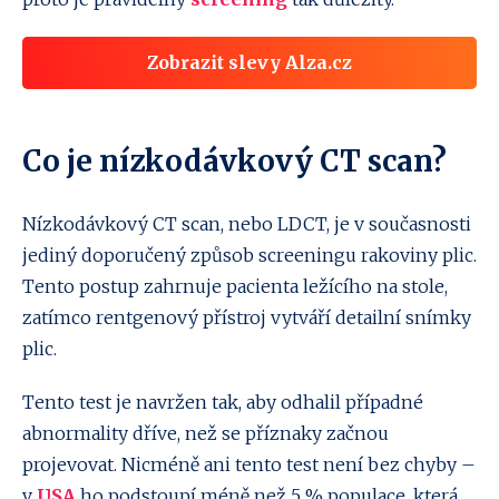
Zobrazit slevy Alza.cz
Co je nízkodávkový CT scan?
Nízkodávkový CT scan, nebo LDCT, je v současnosti
jediný doporučený způsob screeningu rakoviny plic.
Tento postup zahrnuje pacienta ležícího na stole,
zatímco rentgenový přístroj vytváří detailní snímky
plic.
Tento test je navržen tak, aby odhalil případné
abnormality dříve, než se příznaky začnou
projevovat. Nicméně ani tento test není bez chyby –
v
USA
ho podstoupí méně než 5 % populace, která