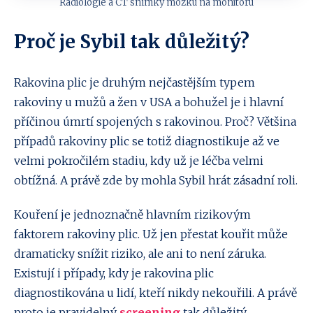
Radiologie a CT snímky mozku na monitoru
Proč je Sybil tak důležitý?
Rakovina plic je druhým nejčastějším typem
rakoviny u mužů a žen v USA a bohužel je i hlavní
příčinou úmrtí spojených s rakovinou. Proč? Většina
případů rakoviny plic se totiž diagnostikuje až ve
velmi pokročilém stadiu, kdy už je léčba velmi
obtížná. A právě zde by mohla Sybil hrát zásadní roli.
Kouření je jednoznačně hlavním rizikovým
faktorem rakoviny plic. Už jen přestat kouřit může
dramaticky snížit riziko, ale ani to není záruka.
Existují i případy, kdy je rakovina plic
diagnostikována u lidí, kteří nikdy nekouřili. A právě
proto je pravidelný
screening
tak důležitý.