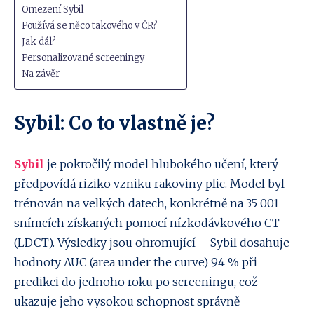
Omezení Sybil
Používá se něco takového v ČR?
Jak dál?
Personalizované screeningy
Na závěr
Sybil: Co to vlastně je?
Sybil
je pokročilý model hlubokého učení, který
předpovídá riziko vzniku rakoviny plic. Model byl
trénován na velkých datech, konkrétně na 35 001
snímcích získaných pomocí nízkodávkového CT
(LDCT). Výsledky jsou ohromující – Sybil dosahuje
hodnoty AUC (area under the curve) 94 % při
predikci do jednoho roku po screeningu, což
ukazuje jeho vysokou schopnost správně