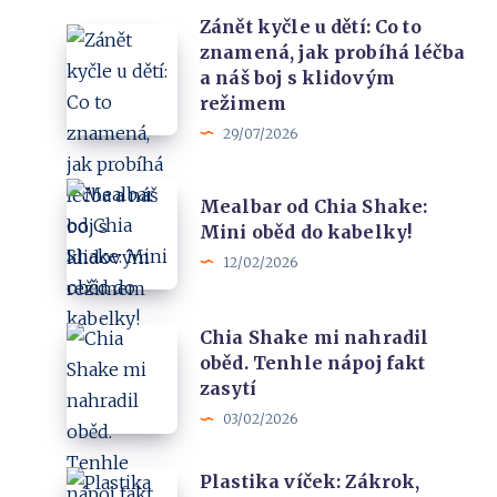
Zánět kyčle u dětí: Co to
Zánět
znamená, jak probíhá léčba
kyčle
a náš boj s klidovým
u
režimem
dětí:
29/07/2026
Co
Mealbar
to
Mealbar od Chia Shake:
od
znamená,
Mini oběd do kabelky!
Chia
jak
12/02/2026
Shake:
probíhá
Mini
léčba
Chia
Chia Shake mi nahradil
oběd
a
oběd. Tenhle nápoj fakt
Shake
do
náš
zasytí
mi
kabelky!
boj
03/02/2026
nahradil
s
oběd.
klidovým
Plastika
Plastika víček: Zákrok,
Tenhle