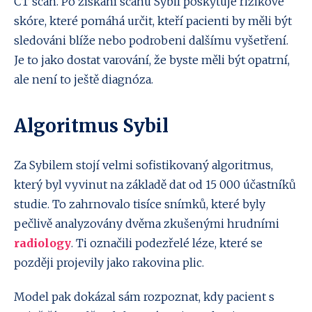
CT scan. Po získání scanu Sybil poskytuje rizikové
skóre, které pomáhá určit, kteří pacienti by měli být
sledováni blíže nebo podrobeni dalšímu vyšetření.
Je to jako dostat varování, že byste měli být opatrní,
ale není to ještě diagnóza.
Algoritmus Sybil
Za Sybilem stojí velmi sofistikovaný algoritmus,
který byl vyvinut na základě dat od 15 000 účastníků
studie. To zahrnovalo tisíce snímků, které byly
pečlivě analyzovány dvěma zkušenými hrudními
radiology
. Ti označili podezřelé léze, které se
později projevily jako rakovina plic.
Model pak dokázal sám rozpoznat, kdy pacient s