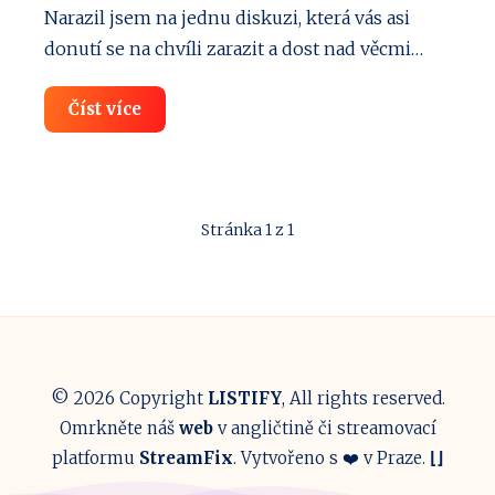
Narazil jsem na jednu diskuzi, která vás asi
donutí se na chvíli zarazit a dost nad věcmi…
Google
Číst více
a
AI
vás
zná
líp
než
Stránka 1 z 1
vy
sami
sebe!
Fakt
creepy
© 2026 Copyright
LISTIFY
, All rights reserved.
Omrkněte náš
web
v angličtině či streamovací
platformu
StreamFix
. Vytvořeno s ❤️ v Praze.
⌊
⌋