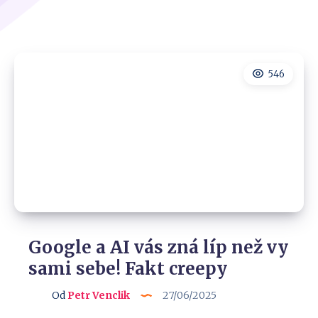
546
Google a AI vás zná líp než vy
sami sebe! Fakt creepy
Od
Petr Venclik
27/06/2025