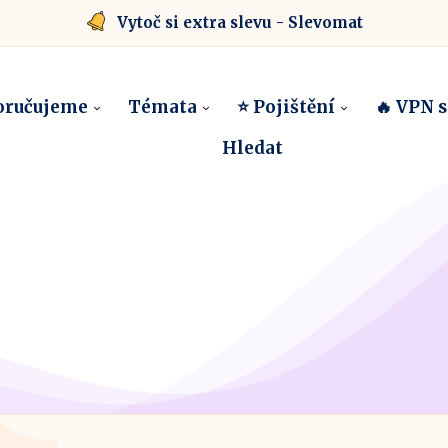
Vytoč si extra slevu - Slevomat
oručujeme
Témata
⭐ Pojištění
🔥 VPN 
Hledat