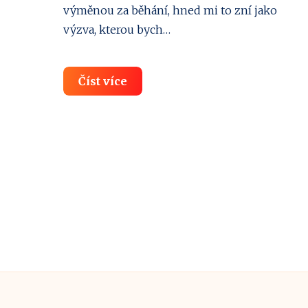
výměnou za běhání, hned mi to zní jako
výzva, kterou bych…
Uběhni
Číst více
40
km
s
Decathlonem
a
získej
200
Kč
na
sportovní
věci