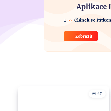
Aplikace 
1
Článek se štítke
Zobrazit
641