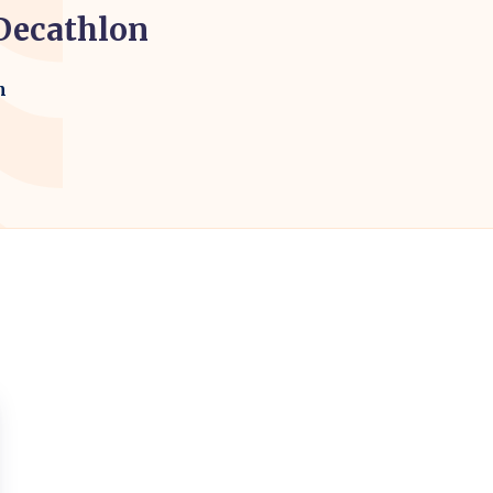
Decathlon
m