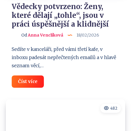
Vědecky potvrzeno: Ženy,
které dělají „tohle“, jsou v
práci úspěšnější a klidnější
Od
Anna Venclíková
18/02/2026
Sedíte v kanceláři, před vámi třetí kafe, v
inboxu padesát nepřečtených emailů a v hlavě
seznam věcí,…
Vědecky
Číst více
potvrzeno:
Ženy,
které
dělají
„tohle“,
482
jsou
v
práci
úspěšnější