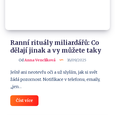
a
klidnější
Ranní rituály miliardářů: Co
dělají jinak a vy můžete taky
Od
Anna Venclíková
16/09/2025
Ještě ani neotevřu oči a už slyším, jak si svět
žádá pozornost. Notifikace v telefonu, emaily,
„jen…
Ranní
Číst více
rituály
miliardářů:
Co