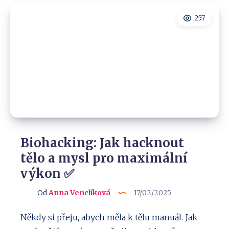
dělají
jinak
257
a
vy
můžete
taky
Biohacking: Jak hacknout
tělo a mysl pro maximální
výkon ✅
Od
Anna Venclíková
17/02/2025
Někdy si přeju, abych měla k tělu manuál. Jak