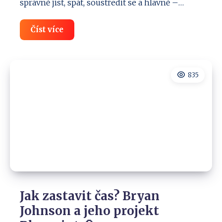
správně jíst, spát, soustředit se a hlavně –…
Biohacking:
Číst více
Jak
hacknout
tělo
a
mysl
835
pro
maximální
výkon
✅
Jak zastavit čas? Bryan
Johnson a jeho projekt