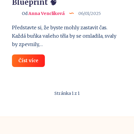
Blueprint 🧠
Od
Anna Venclíková
06/01/2025
Představte si, že byste mohly zastavit čas.
Každá buňka vašeho těla by se omladila, svaly
by zpevnily,…
Jak
Číst více
zastavit
čas?
Bryan
Johnson
a
jeho
Stránka 1 z 1
projekt
Blueprint
🧠