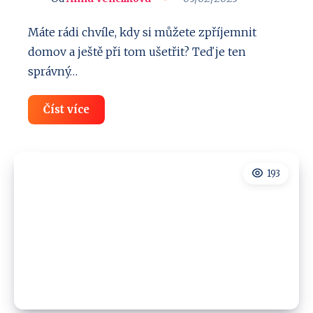
Máte rádi chvíle, kdy si můžete zpříjemnit
domov a ještě při tom ušetřit? Teď je ten
správný…
TIP
Číst více
#7:
Akční
slevy
v
Asko
193
nábytek
–
Ušetřete
15%
v
eshopu