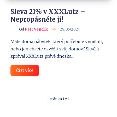
Sleva 21% v XXXLutz –
Nepropásněte ji!
Od
Petr Venclik
29/05/2024
Máte doma nábytek, který potřebuje vyměnit,
nebo jen chcete osvěžit svůj domov? Skvělá
zpráva! XXXLutz právě dneska…
Sleva
Číst více
21%
v
XXXLutz
–
Nepropásněte
ji!
Stránka 1 z 1