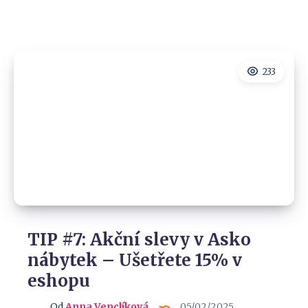
233
TIP #7: Akční slevy v Asko
nábytek – Ušetřete 15% v
eshopu
Od
Anna Venclíková
05/02/2025