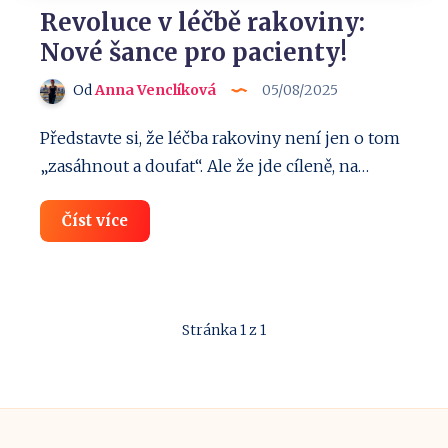
Revoluce v léčbě rakoviny:
Nové šance pro pacienty!
Od
Anna Venclíková
05/08/2025
Představte si, že léčba rakoviny není jen o tom
„zasáhnout a doufat“. Ale že jde cíleně, na…
Revoluce
Číst více
v
léčbě
rakoviny:
Nové
šance
pro
Stránka 1 z 1
pacienty!