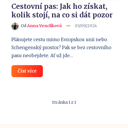
Cestovní pas: Jak ho získat,
kolik stojí, na co si dát pozor
Od
Anna Venclíková
05/09/2024
Plánujete cestu mimo Evropskou unii nebo
Schengenský prostor? Pak se bez cestovního
pasu neobejdete. Ať už jde…
Cestovní
Číst více
pas:
Jak
ho
získat,
kolik
stojí,
Stránka 1 z 1
na
co
si
dát
pozor