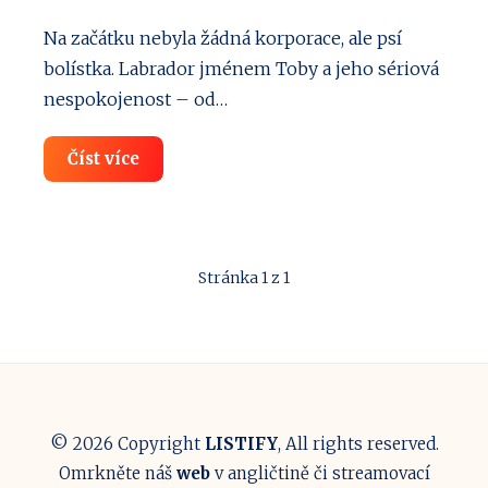
Na začátku nebyla žádná korporace, ale psí
bolístka. Labrador jménem Toby a jeho sériová
nespokojenost – od…
Rufruf
Číst více
recenze:
Kvalitní
české
granule
a
konzervy
Stránka 1 z 1
pro
psy
🐾
© 2026 Copyright
LISTIFY
, All rights reserved.
Omrkněte náš
web
v angličtině či streamovací