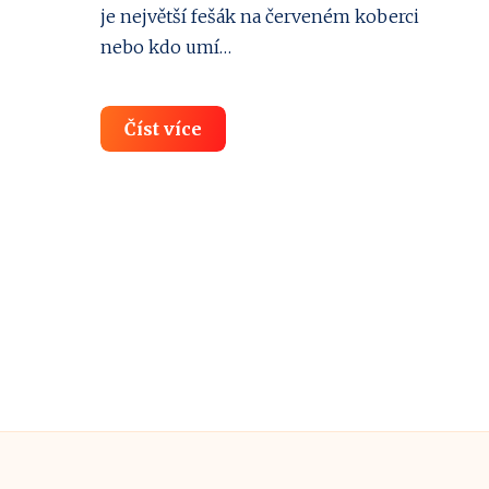
je největší fešák na červeném koberci
nebo kdo umí…
TOP
Číst více
10
Nejbohatších
herců
světa:
Kdo
kraluje
Hollywoodu?