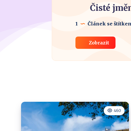
Čisté jmě
1
Článek se štítke
Zobrazit
460