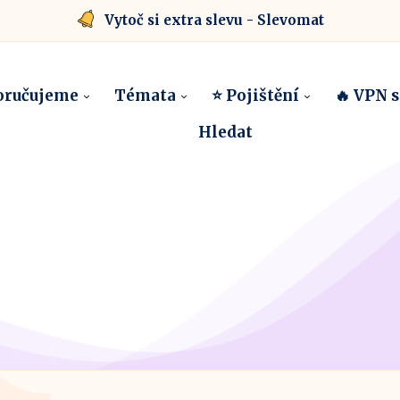
Vytoč si extra slevu - Slevomat
oručujeme
Témata
⭐ Pojištění
🔥 VPN 
Hledat