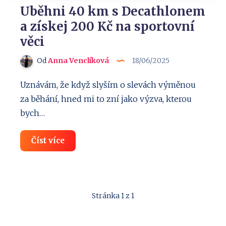
Uběhni 40 km s Decathlonem
a získej 200 Kč na sportovní
věci
Od
Anna Venclíková
18/06/2025
Uznávám, že když slyším o slevách výměnou
za běhání, hned mi to zní jako výzva, kterou
bych…
Uběhni
Číst více
40
km
s
Decathlonem
a
získej
Stránka 1 z 1
200
Kč
na