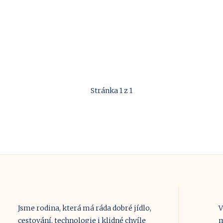
Stránka 1 z 1
Jsme rodina, která má ráda dobré jídlo,
V
cestování, technologie i klidné chvíle
m