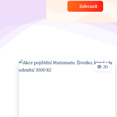
Zobrazit
215