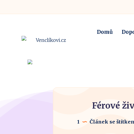
Domů
Dop
Férové živ
1
Článek se štítke