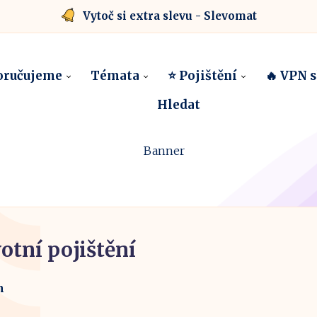
Vytoč si extra slevu - Slevomat
oručujeme
Témata
⭐ Pojištění
🔥 VPN 
Hledat
otní pojištění
m