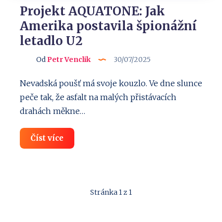
Projekt AQUATONE: Jak
Amerika postavila špionážní
letadlo U2
Od
Petr Venclik
30/07/2025
Nevadská poušť má svoje kouzlo. Ve dne slunce
peče tak, že asfalt na malých přistávacích
drahách měkne…
Projekt
Číst více
AQUATONE:
Jak
Amerika
postavila
špionážní
letadlo
Stránka 1 z 1
U2