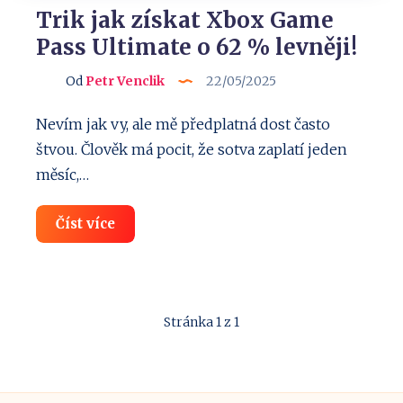
Trik jak získat Xbox Game
Pass Ultimate o 62 % levněji!
Od
Petr Venclik
22/05/2025
Nevím jak vy, ale mě předplatná dost často
štvou. Člověk má pocit, že sotva zaplatí jeden
měsíc,…
Trik
Číst více
jak
získat
Xbox
Game
Pass
Ultimate
Stránka 1 z 1
o
62
%
levněji!