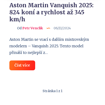
Aston Martin Vanquish 2025:
824 koní a rychlost až 345
km/h
Od
Petr Venclik
06/11/2024
Aston Martin se vrací s dalším mistrovským
modelem – Vanquish 2025. Tento model
přináší to nejlepší z…
Aston
Číst více
Martin
Vanquish
2025:
824
koní
a
Stránka 1 z 1
rychlost
až
345