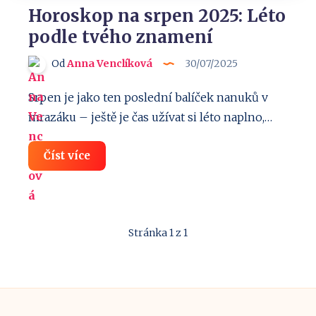
Horoskop na srpen 2025: Léto
podle tvého znamení
Od
Anna Venclíková
30/07/2025
Srpen je jako ten poslední balíček nanuků v
mrazáku – ještě je čas užívat si léto naplno,…
Horoskop
Číst více
na
srpen
2025:
Léto
podle
tvého
Stránka 1 z 1
znamení