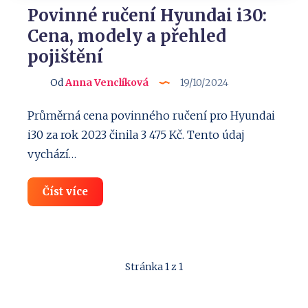
Povinné ručení Hyundai i30:
Cena, modely a přehled
pojištění
Od
Anna Venclíková
19/10/2024
Průměrná cena povinného ručení pro Hyundai
i30 za rok 2023 činila 3 475 Kč. Tento údaj
vychází…
Povinné
Číst více
ručení
Hyundai
i30:
Cena,
modely
a
Stránka 1 z 1
přehled
pojištění