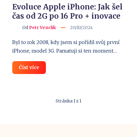
Evoluce Apple iPhone: Jak šel
čas od 2G po 16 Pro + inovace
Od
Petr Venclik
20/10/2024
Byl to rok 2008, kdy jsem si pořídil svůj první
iPhone, model 3G. Pamatuji si ten moment…
Evoluce
Číst více
Apple
iPhone:
Jak
šel
čas
od
Stránka 1 z 1
2G
po
16
Pro
+
inovace