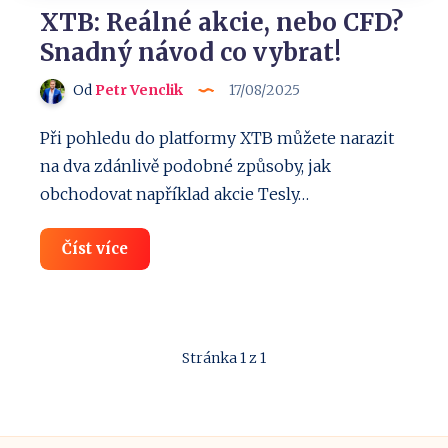
XTB: Reálné akcie, nebo CFD?
Snadný návod co vybrat!
Od
Petr Venclik
17/08/2025
Při pohledu do platformy XTB můžete narazit
na dva zdánlivě podobné způsoby, jak
obchodovat například akcie Tesly…
XTB:
Číst více
Reálné
akcie,
nebo
CFD?
Snadný
návod
Stránka 1 z 1
co
vybrat!