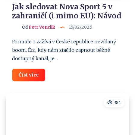
Jak sledovat Nova Sport 5 v
zahraničí (i mimo EU): Návod
Od
Petr Venclik
16/02/2026
Formule 1 zažívá v České republice nevídaný
boom. Éra, kdy nám stačilo zapnout běžně
dostupný kanál, je…
Jak
Číst více
sledovat
Nova
Sport
5
v
384
zahraničí
(i
mimo
EU):
Návod