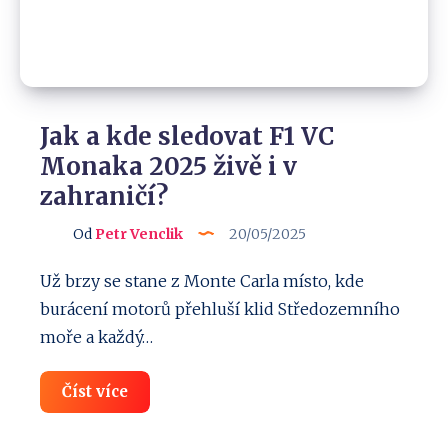
Jak a kde sledovat F1 VC
Monaka 2025 živě i v
zahraničí?
Od
Petr Venclik
20/05/2025
Už brzy se stane z Monte Carla místo, kde
burácení motorů přehluší klid Středozemního
moře a každý…
Jak
Číst více
a
kde
sledovat