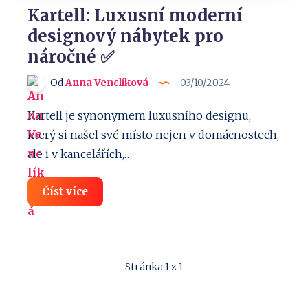
Kartell: Luxusní moderní
designový nábytek pro
náročné ✅
Od
Anna Venclíková
03/10/2024
Kartell je synonymem luxusního designu,
který si našel své místo nejen v domácnostech,
ale i v kancelářích,…
Kartell:
Číst více
Luxusní
moderní
designový
nábytek
pro
náročné
Stránka 1 z 1
✅