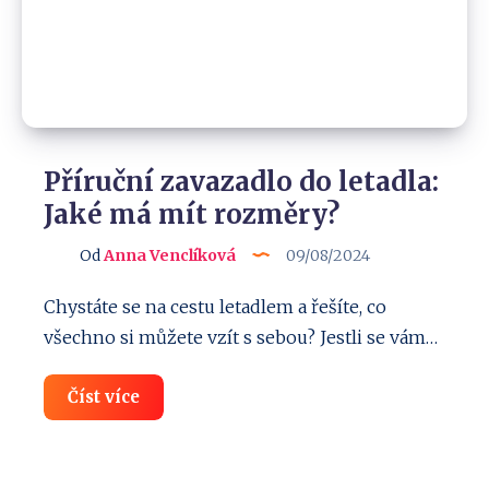
Příruční zavazadlo do letadla:
Jaké má mít rozměry?
Od
Anna Venclíková
09/08/2024
Chystáte se na cestu letadlem a řešíte, co
všechno si můžete vzít s sebou? Jestli se vám…
Příruční
Číst více
zavazadlo
do
letadla:
Jaké