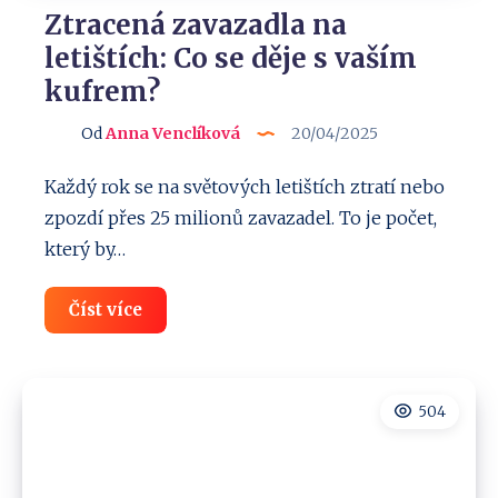
Ztracená zavazadla na
letištích: Co se děje s vaším
kufrem?
Od
Anna Venclíková
20/04/2025
Každý rok se na světových letištích ztratí nebo
zpozdí přes 25 milionů zavazadel. To je počet,
který by…
Ztracená
Číst více
zavazadla
na
letištích:
Co
se
504
děje
s
vaším
kufrem?