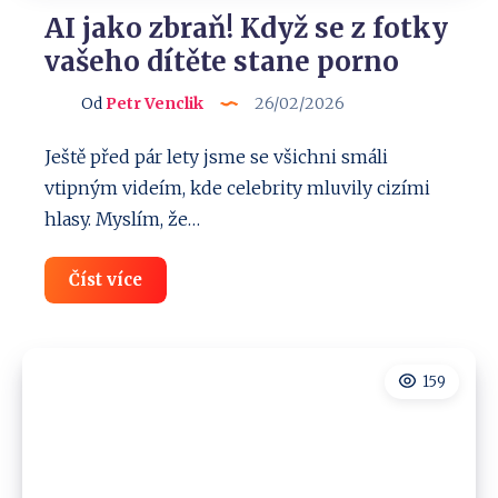
AI jako zbraň! Když se z fotky
vašeho dítěte stane porno
Od
Petr Venclik
26/02/2026
Ještě před pár lety jsme se všichni smáli
vtipným videím, kde celebrity mluvily cizími
hlasy. Myslím, že…
AI
Číst více
jako
zbraň!
Když
se
z
159
fotky
vašeho
dítěte
stane
porno