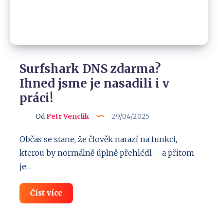
Surfshark DNS zdarma?
Ihned jsme je nasadili i v
práci!
Od
Petr Venclik
29/04/2025
Občas se stane, že člověk narazí na funkci,
kterou by normálně úplně přehlédl – a přitom
je…
Surfshark
Číst více
DNS
zdarma?