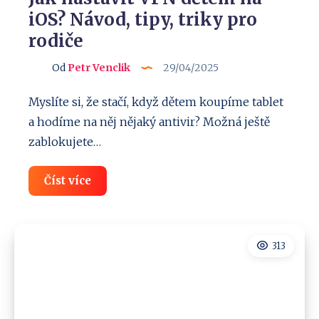
iOS? Návod, tipy, triky pro
rodiče
Od
Petr Venclik
29/04/2025
Myslíte si, že stačí, když dětem koupíme tablet
a hodíme na něj nějaký antivir? Možná ještě
zablokujete…
Jak
Číst více
nastavit
VPN
dětem
na
iOS?
313
Návod,
tipy,
triky
pro
rodiče