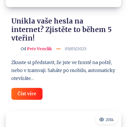
Unikla vaše hesla na
internet? Zjistěte to během 5
vteřin!
Od
Petr Venclik
05/05/2025
Zkuste si představit, že jste ve frontě na poště,
nebo v tramvaji. Saháte po mobilu, automaticky
otevíráte…
Unikla
Číst více
vaše
hesla
na
internet?
Zjistěte
2014
to