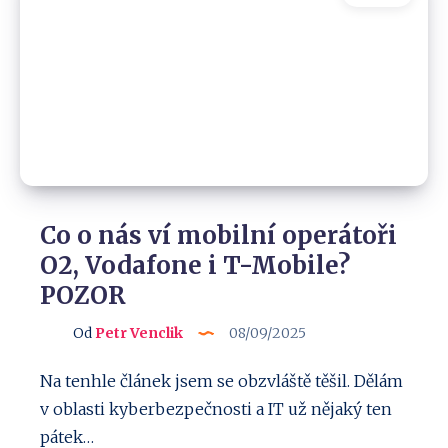
zbystřete
a
čtěte!
Co o nás ví mobilní operátoři
O2, Vodafone i T-Mobile?
POZOR
Od
Petr Venclik
08/09/2025
Na tenhle článek jsem se obzvláště těšil. Dělám
v oblasti kyberbezpečnosti a IT už nějaký ten
pátek…