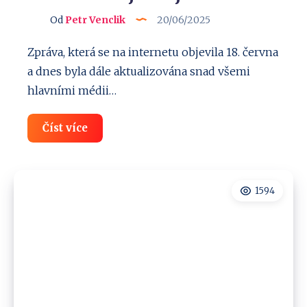
Od
Petr Venclik
20/06/2025
Zpráva, která se na internetu objevila 18. června
a dnes byla dále aktualizována snad všemi
hlavními médii…
Uniklo
Číst více
16
miliard
hesel!
Pokud
máte
1594
Google,
Apple
i
Facebook
–
jednejte
hned!