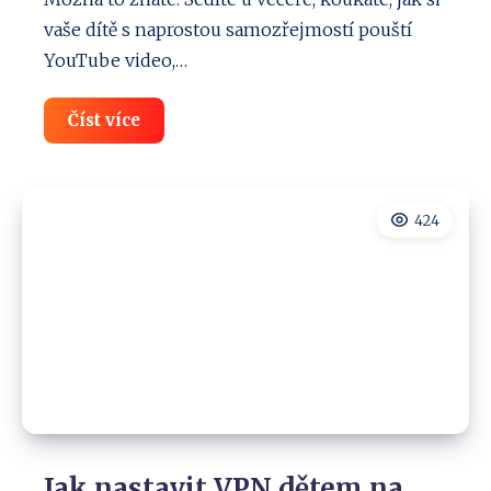
vaše dítě s naprostou samozřejmostí pouští
YouTube video,…
Od
Číst více
kolika
let
má
smysl
řešit
424
bezpečnost
dětí
na
internetu?
Jak nastavit VPN dětem na