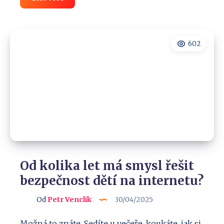
Web
od
A
do
Z:
602
Jak
se
tam
dostat?
Co
tam
najdete?
Od kolika let má smysl řešit
bezpečnost dětí na internetu?
Od
Petr Venclik
30/04/2025
Možná to znáte. Sedíte u večeře, koukáte, jak si