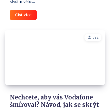
slyším větu:…
Jaké
Číst více
fotky
i
videa
dětí
nedávat
382
na
sítě!
Co
je
nebezpečné?
Nechcete, aby vás Vodafone
šmíroval? Návod, jak se skrýt