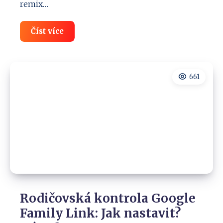
remix…
Nejlepší
Číst více
VPN
pro
děti:
Jak
je
661
nejlépe
chránit
na
internetu?
Rodičovská kontrola Google
Family Link: Jak nastavit?