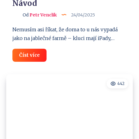
Návod
Od
Petr Venclik
24/04/2025
Nemusím asi říkat, že doma to u nás vypadá
jako na jablečné farmě – kluci mají iPady,…
Rodičovská
Číst více
kontrola
Google
Family
Link:
Jak
442
nastavit?
Návod