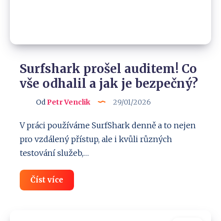
Surfshark prošel auditem! Co
vše odhalil a jak je bezpečný?
Od
Petr Venclik
29/01/2026
V práci používáme SurfShark denně a to nejen
pro vzdálený přístup, ale i kvůli různých
testování služeb,…
Surfshark
Číst více
prošel
auditem!
Co
vše