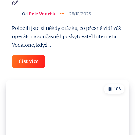
✅
Od
Petr Venclik
28/10/2025
Položili jste si někdy otázku, co přesně vidí váš
operátor a současně i poskytovatel internetu
Vodafone, když…
Nechcete,
Číst více
aby
vás
Vodafone
šmíroval?
Návod,
186
jak
se
skrýt
✅