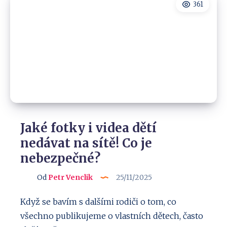
odhalil
361
a
jak
je
bezpečný?
Jaké fotky i videa dětí
nedávat na sítě! Co je
nebezpečné?
Od
Petr Venclik
25/11/2025
Když se bavím s dalšími rodiči o tom, co
všechno publikujeme o vlastních dětech, často