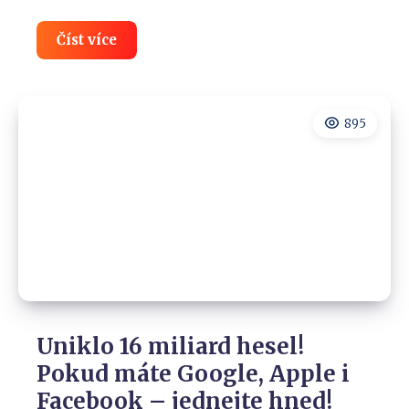
Co
Číst více
o
nás
ví
mobilní
operátoři
895
O2,
Vodafone
i
T-
Mobile?
POZOR
Uniklo 16 miliard hesel!
Pokud máte Google, Apple i
Facebook – jednejte hned!