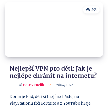
Ihned
jsme
je
893
nasadili
i
v
práci!
Nejlepší VPN pro děti: Jak je
nejlépe chránit na internetu?
Od
Petr Venclik
25/04/2025
Doma je klid, děti si hrají na iPadu, na
PlayStationu frčí Fortnite a z YouTube hraje