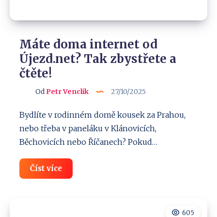
Máte doma internet od
Újezd.net? Tak zbystřete a
čtěte!
Od
Petr Venclik
27/10/2025
Bydlíte v rodinném domě kousek za Prahou,
nebo třeba v paneláku v Klánovicích,
Běchovicích nebo Říčanech? Pokud…
Máte
Číst více
doma
internet
od
Újezd.net?
Tak
605