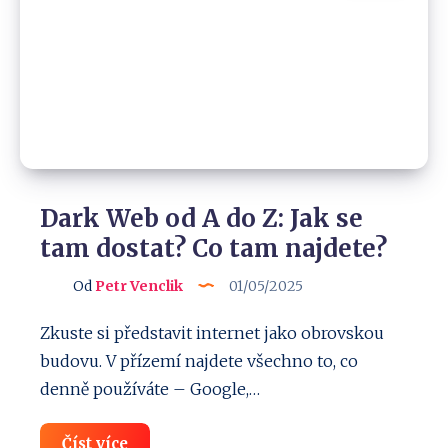
během
5
vteřin!
Dark Web od A do Z: Jak se
tam dostat? Co tam najdete?
Od
Petr Venclik
01/05/2025
Zkuste si představit internet jako obrovskou
budovu. V přízemí najdete všechno to, co
denně používáte – Google,…
Dark
Číst více