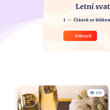
Letní sva
1
Článek se štítke
Zobrazit
209