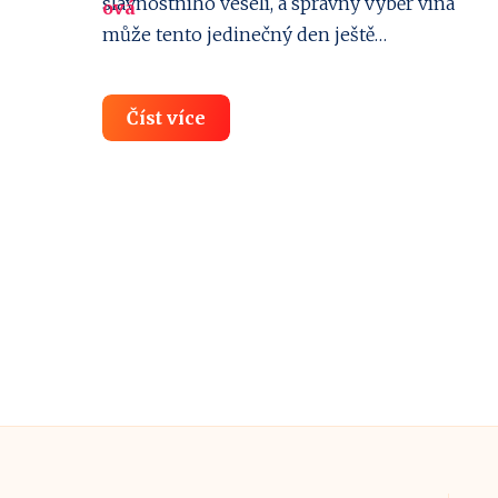
slavnostního veselí, a správný výběr vína
může tento jedinečný den ještě…
Ideální
Číst více
vína
pro
letní
svatbu:
Letní
edice