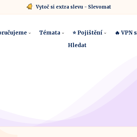
Vytoč si extra slevu - Slevomat
oručujeme
Témata
⭐ Pojištění
🔥 VPN 
Hledat