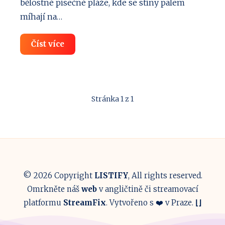
bělostné písečné pláže, kde se stíny palem
míhají na…
8
Číst více
Nejlepších
hotelů
pro
luxusní
dovolenou
na
Stránka 1 z 1
Maledivách
© 2026 Copyright
LISTIFY
, All rights reserved.
Omrkněte náš
web
v angličtině či streamovací
platformu
StreamFix
. Vytvořeno s ❤️ v Praze.
⌊
⌋