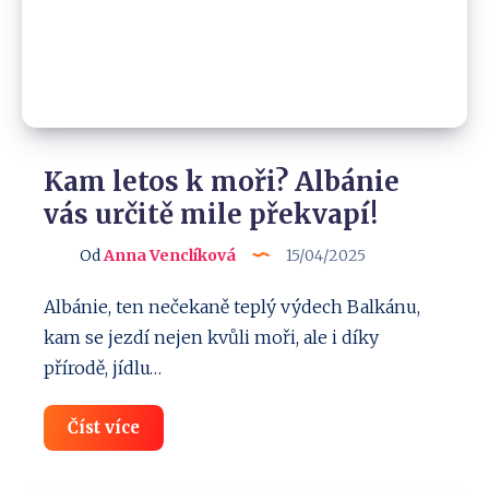
slevy!
Kam letos k moři? Albánie
vás určitě mile překvapí!
Od
Anna Venclíková
15/04/2025
Albánie, ten nečekaně teplý výdech Balkánu,
kam se jezdí nejen kvůli moři, ale i díky
přírodě, jídlu…
Kam
Číst více
letos
k
moři?