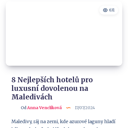
Albánie
vás
631
určitě
mile
překvapí!
8 Nejlepších hotelů pro
luxusní dovolenou na
Maledivách
Od
Anna Venclíková
17/07/2024
Maledivy, ráj na zemi, kde azurové laguny hladí