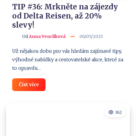
TIP #36: Mrkněte na zájezdy
od Delta Reisen, až 20%
slevy!
Od
Anna Venclíková
06/05/2025
Už nějakou dobu pro vás hledám zajímavé tipy,
výhodné nabídky a cestovatelské akce, které za
to opravdu…
TIP
Číst více
#36:
Mrkněte
na
zájezdy
od
362
Delta
Reisen,
až
20%