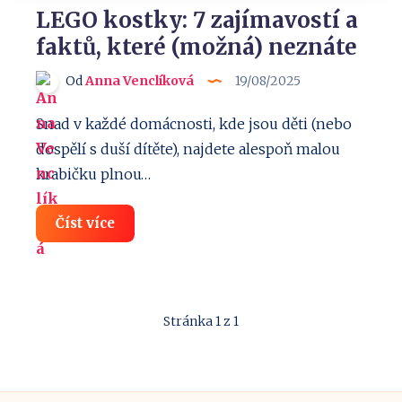
LEGO kostky: 7 zajímavostí a
faktů, které (možná) neznáte
Od
Anna Venclíková
19/08/2025
Snad v každé domácnosti, kde jsou děti (nebo
dospělí s duší dítěte), najdete alespoň malou
krabičku plnou…
LEGO
Číst více
kostky:
7
zajímavostí
a
faktů,
které
Stránka 1 z 1
(možná)
neznáte