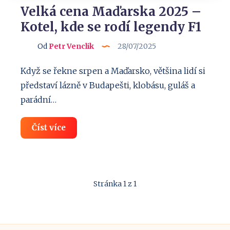
Velká cena Maďarska 2025 –
Kotel, kde se rodí legendy F1
Od
Petr Venclik
28/07/2025
Když se řekne srpen a Maďarsko, většina lidí si
představí lázně v Budapešti, klobásu, guláš a
parádní…
Velká
Číst více
cena
Maďarska
2025
–
Kotel,
kde
Stránka 1 z 1
se
rodí
legendy
F1