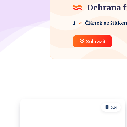
Ochrana 
1
Článek se štítke
Zobrazit
524