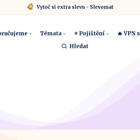
Vytoč si extra slevu - Slevomat
oručujeme
Témata
⭐ Pojištění
🔥 VPN 
Hledat