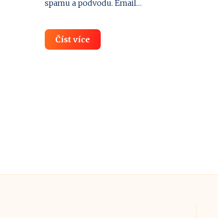
spamu a podvodu. Email…
Falešné
Číst více
faktury:
Kolik
firem
naletí
na
spam?