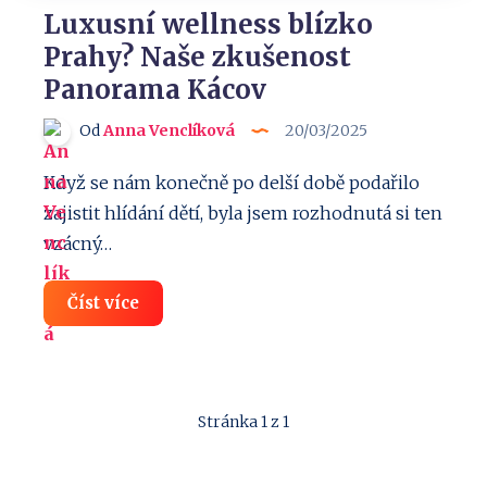
Luxusní wellness blízko
Prahy? Naše zkušenost
Panorama Kácov
Od
Anna Venclíková
20/03/2025
Když se nám konečně po delší době podařilo
zajistit hlídání dětí, byla jsem rozhodnutá si ten
vzácný…
Luxusní
Číst více
wellness
blízko
Prahy?
Naše
zkušenost
Panorama
Stránka 1 z 1
Kácov