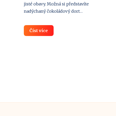
jisté obavy. Možná si představíte
nadýchaný čokoládový dort…
Zdravé
Číst více
tuky:
Naučte
se
je
mít
rádi
(a
těžit
z
nich
maximum)