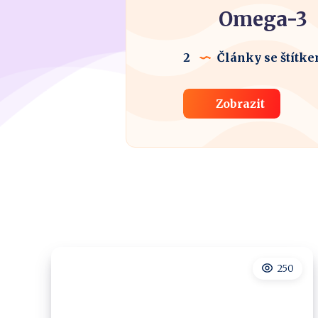
Omega-3
2
Články se štítk
Zobrazit
250