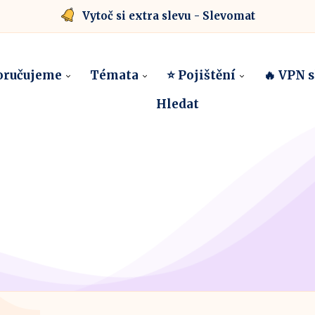
Vytoč si extra slevu - Slevomat
oručujeme
Témata
⭐ Pojištění
🔥 VPN 
Hledat