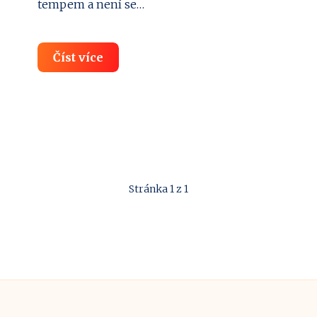
tempem a není se…
Sushi:
Číst více
Zdravá
strava
plná
chutí
a
vitamínů
Stránka 1 z 1