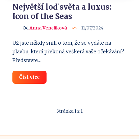
Největší loď světa a luxus:
Icon of the Seas
Od
Anna Venclíková
11/07/2024
Už jste někdy snili o tom, že se vydáte na
plavbu, která překoná veškerá vaše očekávání?
Představte…
Největší
Číst více
loď
světa
a
luxus:
Icon
of
Stránka 1 z 1
the
Seas