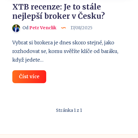
XTB recenze: Je to stále
nejlepší broker v Česku?
Od
Petr Venclik
17/08/2025
Vybrat si brokera je dnes skoro stejné, jako
rozhodovat se, komu svěříte klíče od baráku,
když jedete…
XTB
Číst více
recenze:
Je
to
stále
nejlepší
broker
Stránka 1 z 1
v
Česku?