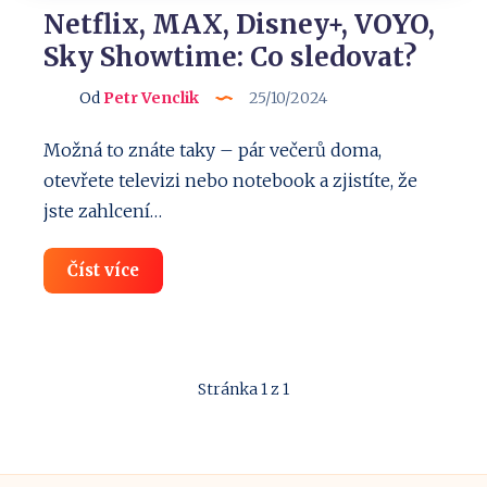
Netflix, MAX, Disney+, VOYO,
Sky Showtime: Co sledovat?
Od
Petr Venclik
25/10/2024
Možná to znáte taky – pár večerů doma,
otevřete televizi nebo notebook a zjistíte, že
jste zahlcení…
Netflix,
Číst více
MAX,
Disney+,
VOYO,
Sky
Showtime:
Co
Stránka 1 z 1
sledovat?