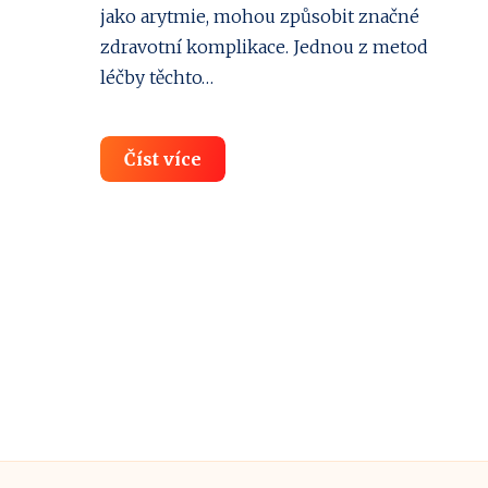
jako arytmie, mohou způsobit značné
zdravotní komplikace. Jednou z metod
léčby těchto…
Elektrická
Číst více
kardioverze:
Jak
obnovit
správný
rytmus
srdce
♥️