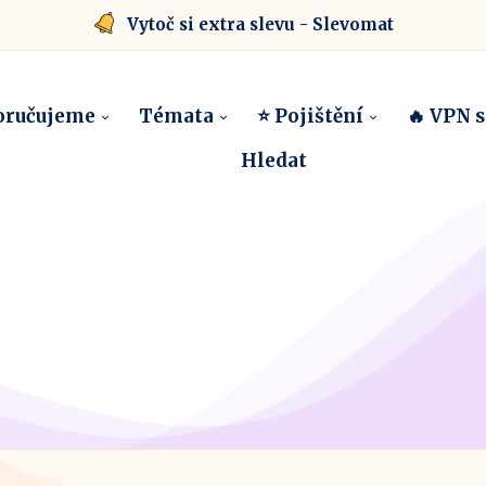
Vytoč si extra slevu - Slevomat
oručujeme
Témata
⭐ Pojištění
🔥 VPN 
Hledat