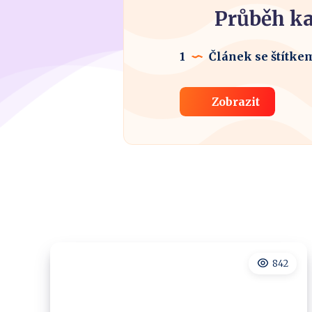
Průběh ka
1
Článek se štítke
Zobrazit
842