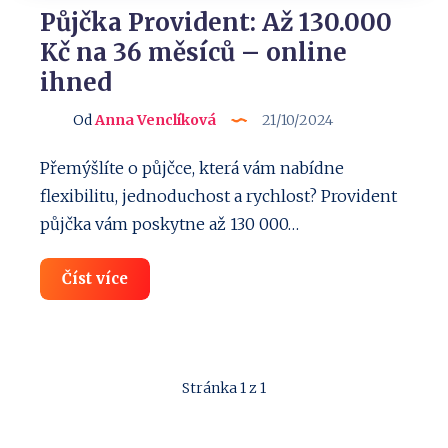
Půjčka Provident: Až 130.000
Kč na 36 měsíců – online
ihned
Od
Anna Venclíková
21/10/2024
Přemýšlíte o půjčce, která vám nabídne
flexibilitu, jednoduchost a rychlost? Provident
půjčka vám poskytne až 130 000…
Půjčka
Číst více
Provident:
Až
130.000
Kč
na
36
Stránka 1 z 1
měsíců
–
online