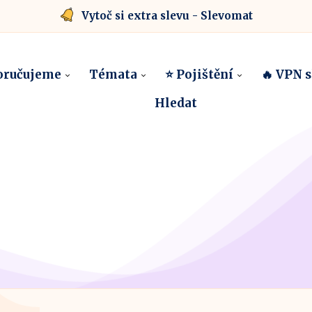
Vytoč si extra slevu - Slevomat
oručujeme
Témata
⭐ Pojištění
🔥 VPN 
Hledat