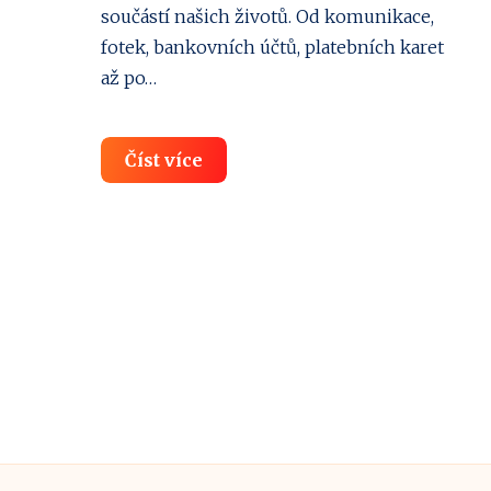
součástí našich životů. Od komunikace,
fotek, bankovních účtů, platebních karet
až po…
Android
Číst více
vs.
iOS:
Kdo
chrání
vaše
data
v
telefonu
lépe?