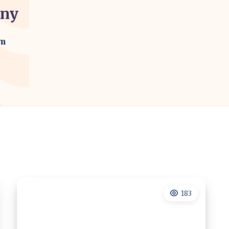
ony
em
183