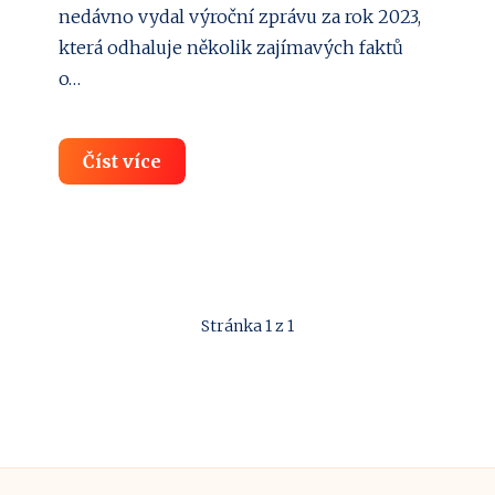
nedávno vydal výroční zprávu za rok 2023,
která odhaluje několik zajímavých faktů
o…
Mobilní
Číst více
data
v
ČR:
průměrná
spotřeba
Stránka 1 z 1
dosáhla
10
GB