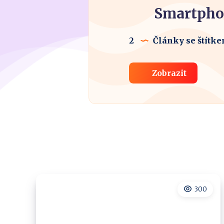
Smartph
2
Články se štítk
Zobrazit
300