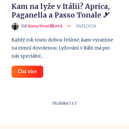
Kam na lyže v Itálii? Aprica,
Paganella a Passo Tonale 🎿
Od
Anna Venclíková
26/11/2024
Každý rok touto dobou řešíme, kam vyrazíme
na zimní dovolenou. Lyžování v Itálii má pro
nás speciální…
Kam
Číst více
na
lyže
v
Itálii?
Aprica,
Paganella
Stránka 1 z 1
a
Passo
Tonale
🎿