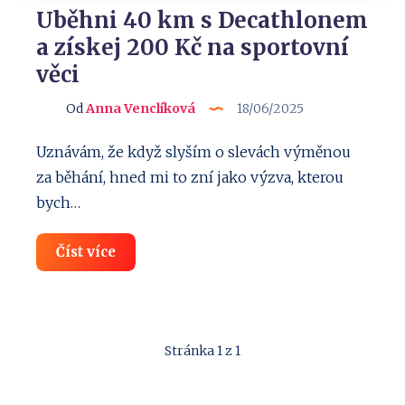
Uběhni 40 km s Decathlonem
a získej 200 Kč na sportovní
věci
Od
Anna Venclíková
18/06/2025
Uznávám, že když slyším o slevách výměnou
za běhání, hned mi to zní jako výzva, kterou
bych…
Uběhni
Číst více
40
km
s
Decathlonem
a
získej
Stránka 1 z 1
200
Kč
na