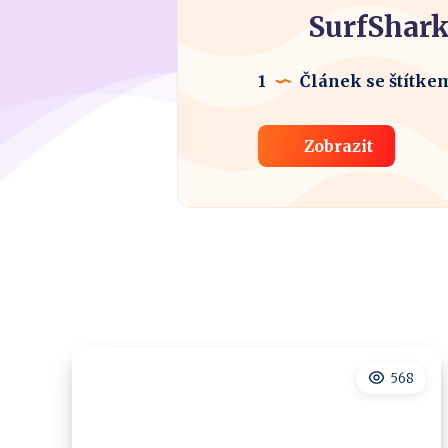
SurfShark
1
Článek se štítke
Zobrazit
568