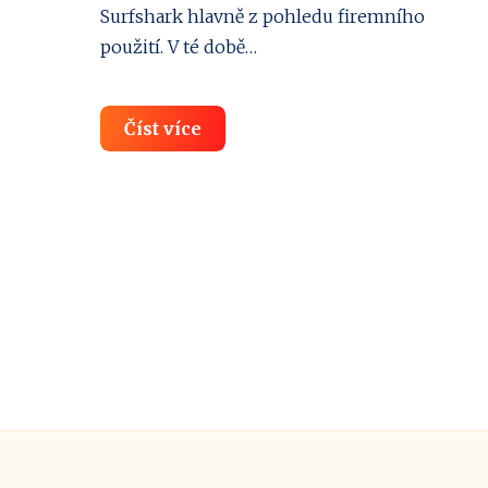
Surfshark hlavně z pohledu firemního
použití. V té době…
SurfShark
Číst více
VPN
pod
drobnohledem!
Můj
nejdetailnější
TEST
✅