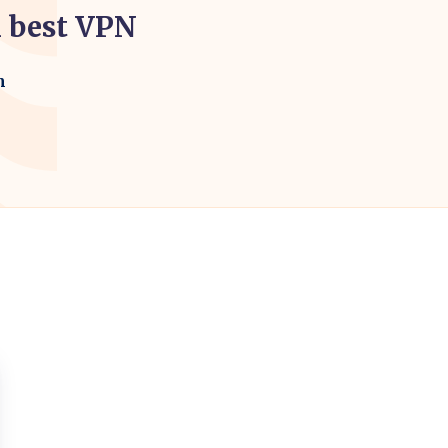
 best VPN
m