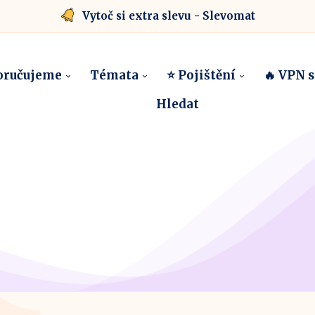
Vytoč si extra slevu - Slevomat
oručujeme
Témata
⭐ Pojištění
🔥 VPN 
Hledat