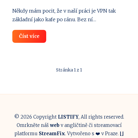
Někdy mám pocit, že v naší práci je VPN tak
základní jako kafe po ránu. Bez ní…
SurfShark
Číst více
VPN:
Instalace
krok
za
krokem
pro
Stránka 1 z 1
každý
systém
© 2026 Copyright
LISTIFY
, All rights reserved.
Omrkněte náš
web
v angličtině či streamovací
platformu
StreamFix
. Vytvořeno s ❤️ v Praze.
⌊
⌋