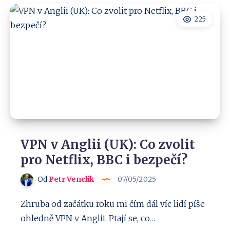
za
krokem
225
pro
každý
systém
VPN v Anglii (UK): Co zvolit
pro Netflix, BBC i bezpečí?
Od
Petr Venclik
07/05/2025
Zhruba od začátku roku mi čím dál víc lidí píše
ohledně VPN v Anglii. Ptají se, co…