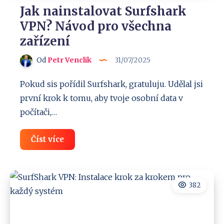
Jak nainstalovat Surfshark
VPN? Návod pro všechna
zařízení
Od
Petr Venclik
31/07/2025
Pokud sis pořídil Surfshark, gratuluju. Udělal jsi
první krok k tomu, aby tvoje osobní data v
počítači,…
Jak
Číst více
nainstalovat
Surfshark
VPN?
Návod
pro
382
všechna
zařízení