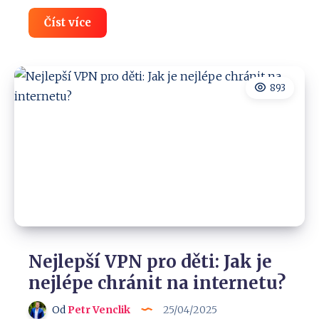
VPN
Číst více
v
Anglii
(UK):
Co
zvolit
893
pro
Netflix,
BBC
i
bezpečí?
Nejlepší VPN pro děti: Jak je
nejlépe chránit na internetu?
Od
Petr Venclik
25/04/2025