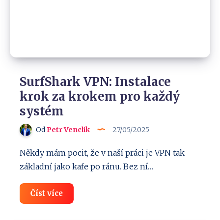
SurfShark VPN: Instalace
krok za krokem pro každý
systém
Od
Petr Venclik
27/05/2025
Někdy mám pocit, že v naší práci je VPN tak
základní jako kafe po ránu. Bez ní…
SurfShark
Číst více
VPN:
Instalace
krok