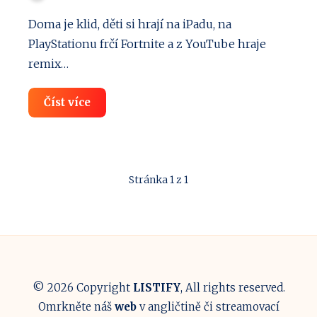
Doma je klid, děti si hrají na iPadu, na
PlayStationu frčí Fortnite a z YouTube hraje
remix…
Nejlepší
Číst více
VPN
pro
děti:
Jak
je
nejlépe
Stránka 1 z 1
chránit
na
internetu?
© 2026 Copyright
LISTIFY
, All rights reserved.
Omrkněte náš
web
v angličtině či streamovací