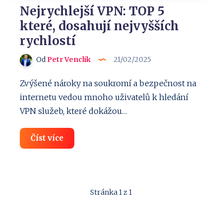
Nejrychlejší VPN: TOP 5
které, dosahují nejvyšších
rychlostí
Od
Petr Venclik
21/02/2025
Zvýšené nároky na soukromí a bezpečnost na
internetu vedou mnoho uživatelů k hledání
VPN služeb, které dokážou…
Nejrychlejší
Číst více
VPN:
TOP
5
které,
dosahují
nejvyšších
Stránka 1 z 1
rychlostí