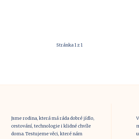
Stránka 1 z 1
Jsme rodina, která má ráda dobré jídlo,
V
cestování, technologie i klidné chvíle
m
doma. Testujeme věci, které nám
u