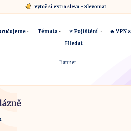
Vytoč si extra slevu - Slevomat
oručujeme
Témata
⭐ Pojištění
🔥 VPN 
Hledat
lázně
m