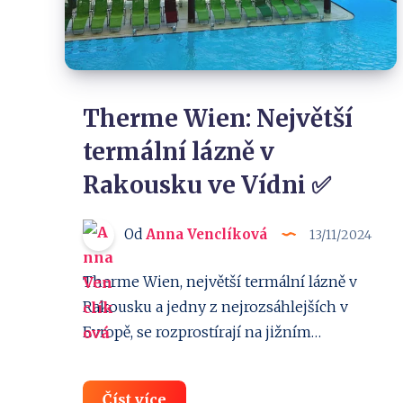
Therme Wien: Největší
termální lázně v
Rakousku ve Vídni ✅
Od
Anna Venclíková
13/11/2024
Therme Wien, největší termální lázně v
Rakousku a jedny z nejrozsáhlejších v
Evropě, se rozprostírají na jižním…
Therme
Číst více