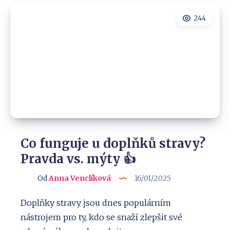
pomocník
pro
244
děti
i
dospělé
Co funguje u doplňků stravy?
Pravda vs. mýty 👍
Od
Anna Venclíková
16/01/2025
Doplňky stravy jsou dnes populárním
nástrojem pro ty, kdo se snaží zlepšit své