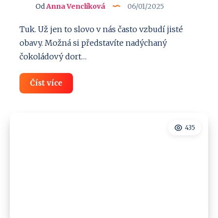
Od
Anna Venclíková
06/01/2025
Tuk. Už jen to slovo v nás často vzbudí jisté
obavy. Možná si představíte nadýchaný
čokoládový dort…
Zdravé
Číst více
tuky:
Naučte
se
je
mít
435
rádi
(a
těžit
z
nich
maximum)