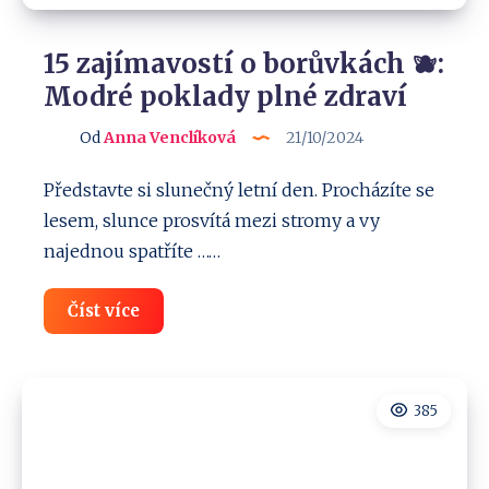
15 zajímavostí o borůvkách 🫐:
Modré poklady plné zdraví
Od
Anna Venclíková
21/10/2024
Představte si slunečný letní den. Procházíte se
lesem, slunce prosvítá mezi stromy a vy
najednou spatříte ……
15
Číst více
zajímavostí
o
borůvkách
🫐:
Modré
385
poklady
plné
zdraví