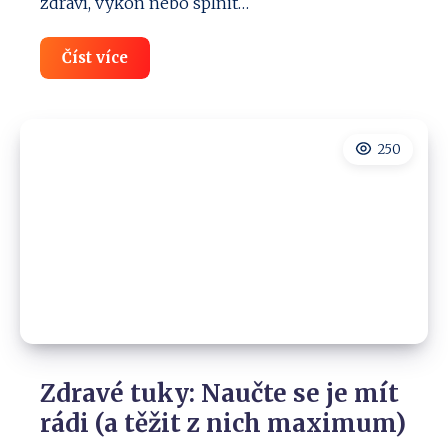
zdraví, výkon nebo splnit…
Co
Číst více
funguje
u
doplňků
stravy?
Pravda
250
vs.
mýty
👍
Zdravé tuky: Naučte se je mít
rádi (a těžit z nich maximum)