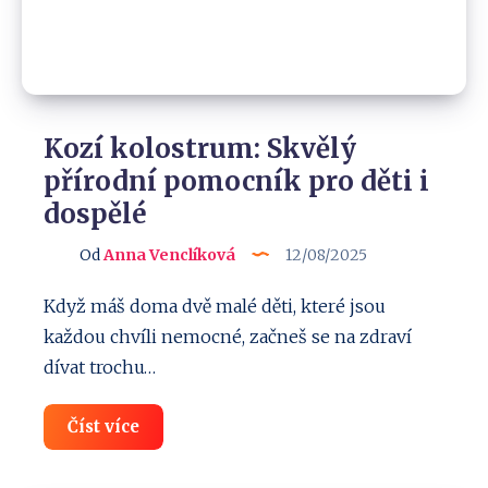
Kozí kolostrum: Skvělý
přírodní pomocník pro děti i
dospělé
Od
Anna Venclíková
12/08/2025
Když máš doma dvě malé děti, které jsou
každou chvíli nemocné, začneš se na zdraví
dívat trochu…
Kozí
Číst více
kolostrum:
Skvělý
přírodní