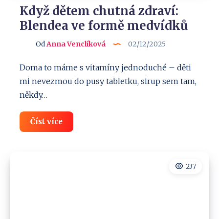
Když dětem chutná zdraví:
Blendea ve formě medvídků
Od
Anna Venclíková
02/12/2025
Doma to máme s vitamíny jednoduché – děti
mi nevezmou do pusy tabletku, sirup sem tam,
někdy…
Když
Číst více
dětem
chutná
zdraví:
Blendea
ve
237
formě
medvídků