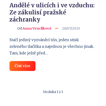
Andělé v ulicích i ve vzduchu:
Ze zákulisí pražské
záchranky
Od
Anna Venclíková
26/07/2025
Stačí jediný vyzváněcí tón, jeden stisk
zeleného tlačítka a najednou je všechno jinak.
Tam, kde ještě před…
Andělé
Číst více
v
ulicích
i
ve
vzduchu:
Ze
Stránka 1 z 1
zákulisí
pražské
záchranky