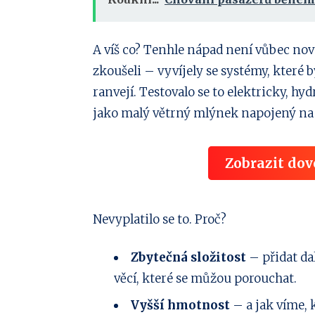
A víš co? Tenhle nápad není vůbec nov
zkoušeli – vyvíjely se systémy, které 
ranvejí. Testovalo se to elektricky, h
jako malý větrný mlýnek napojený na o
Zobrazit dov
Nevyplatilo se to. Proč?
Zbytečná složitost
– přidat da
věcí, které se můžou porouchat.
Vyšší hmotnost
– a jak víme, k