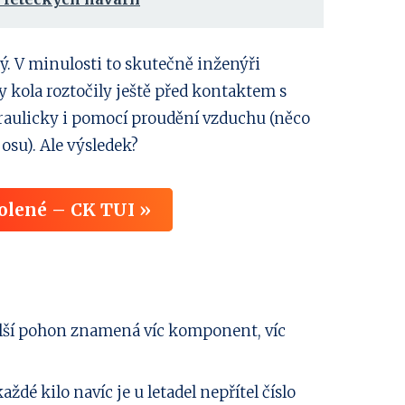
ý. V minulosti to skutečně inženýři
by kola roztočily ještě před kontaktem s
ydraulicky i pomocí proudění vzduchu (něco
su). Ale výsledek?
olené – CK TUI »
lší pohon znamená víc komponent, víc
aždé kilo navíc je u letadel nepřítel číslo