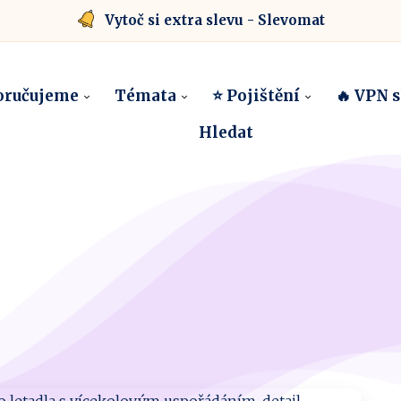
Vytoč si extra slevu - Slevomat
oručujeme
Témata
⭐ Pojištění
🔥 VPN 
Hledat