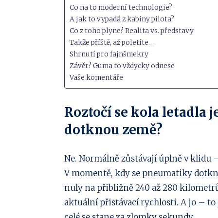
Co na to moderní technologie?
A jak to vypadá z kabiny pilota?
Co z toho plyne? Realita vs. představy
Takže příště, až poletíte…
Shrnutí pro fajnšmekry
Závěr? Guma to vždycky odnese
Vaše komentáře
Roztočí se kola letadla j
dotknou země?
Ne. Normálně zůstávají úplně v klidu 
V momentě, kdy se pneumatiky dotknou
nuly na přibližně 240 až 280 kilometrů 
aktuální přistávací rychlosti. A jo – t
celé se stane za zlomky sekundy.