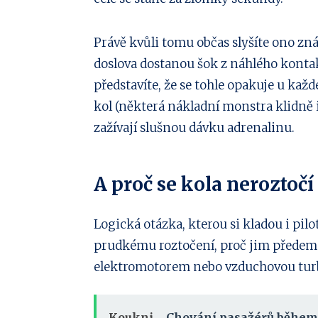
Právě kvůli tomu občas slyšíte ono zn
doslova dostanou šok z náhlého kontak
představíte, že se tohle opakuje u každé
kol (některá nákladní monstra klidně i
zažívají slušnou dávku adrenalinu.
A proč se kola neroztoč
Logická otázka, kterou si kladou i pilo
prudkému roztočení, proč jim před
elektromotorem nebo vzduchovou tur
Koukni...
Chování pasažérů během 