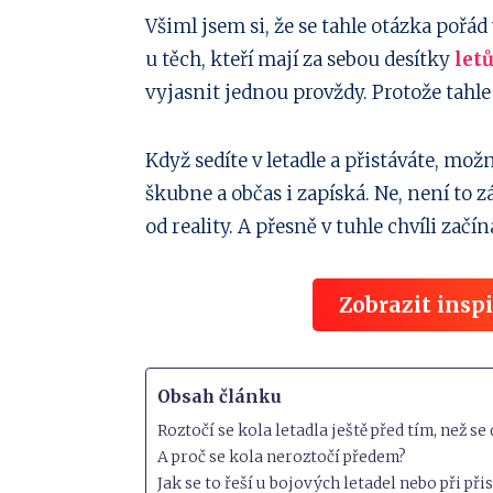
Sdílejte
Všiml jsem si, že se tahle otázka pořád 
u těch, kteří mají za sebou desítky
let
na
Sdílejte
vyjasnit jednou provždy. Protože tahl
Facebook
na
Sdílejte
Když sedíte v letadle a přistáváte, mož
Twitter
na
Sdílejte
škubne a občas i zapíská. Ne, není to 
Linkedin
na
Sdílejte
od reality. A přesně v tuhle chvíli začín
Pinterest
na
Sdílejte
Zobrazit insp
Email
na
Whatsapp
Obsah článku
Roztočí se kola letadla ještě před tím, než s
A proč se kola neroztočí předem?
Jak se to řeší u bojových letadel nebo při při