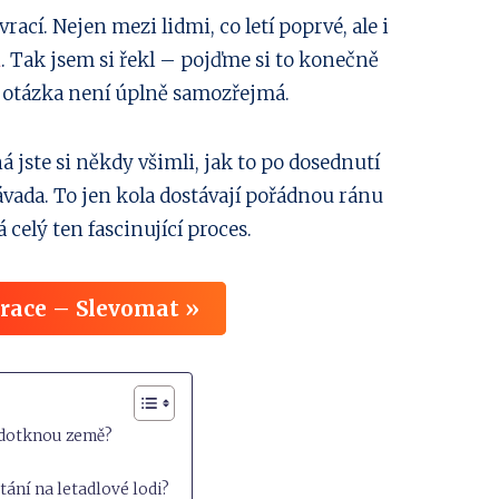
vrací. Nejen mezi lidmi, co letí poprvé, ale i
ů
. Tak jsem si řekl – pojďme si to konečně
e otázka není úplně samozřejmá.
ná jste si někdy všimli, jak to po dosednutí
závada. To jen kola dostávají pořádnou ránu
á celý ten fascinující proces.
irace – Slevomat »
e dotknou země?
stání na letadlové lodi?