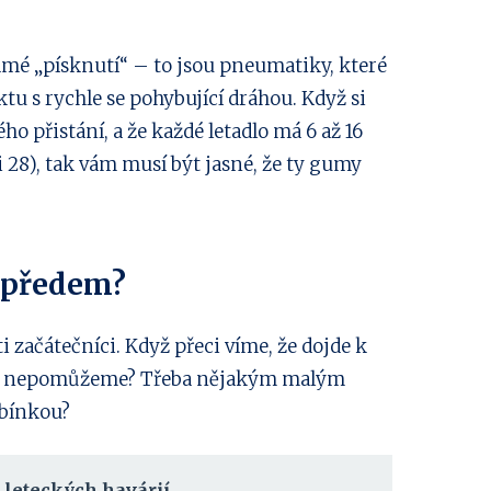
ámé „písknutí“ – to jsou pneumatiky, které
tu s rychle se pohybující dráhou. Když si
ho přistání, a že každé letadlo má 6 až 16
 28), tak vám musí být jasné, že ty gumy
í předem?
ti začátečníci. Když přeci víme, že dojde k
em nepomůžeme? Třeba nějakým malým
bínkou?
leteckých havárií