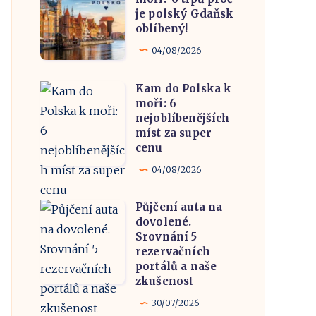
kam
je polský Gdaňsk
k
oblíbený!
moři?
04/08/2026
6
tipů
Kam do Polska k
Kam
proč
moři: 6
do
nejoblíbenějších
je
Polska
míst za super
polský
cenu
k
Gdaňsk
moři:
04/08/2026
oblíbený!
6
Půjčení auta na
nejoblíbenějších
Půjčení
dovolené.
míst
auta
Srovnání 5
za
na
rezervačních
portálů a naše
super
dovolené.
zkušenost
cenu
Srovnání
30/07/2026
5