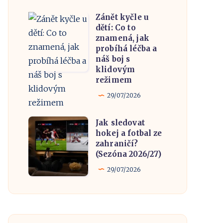
rezervačních
Zánět kyčle u
Zánět
portálů
dětí: Co to
kyčle
a
znamená, jak
u
probíhá léčba a
naše
náš boj s
dětí:
zkušenost
klidovým
Co
režimem
to
29/07/2026
znamená,
jak
Jak sledovat
Jak
probíhá
hokej a fotbal ze
sledovat
zahraničí?
léčba
hokej
(Sezóna 2026/27)
a
a
29/07/2026
náš
fotbal
boj
ze
s
zahraničí?
klidovým
(Sezóna