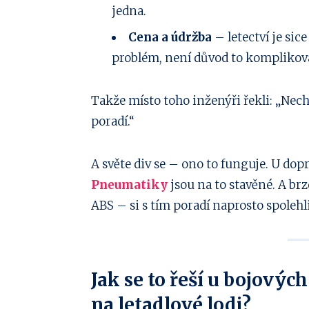
jedna.
Cena a údržba
– letectví je sic
problém, není důvod to komplikov
Takže místo toho inženýři řekli: „Nech
poradí.“
A světe div se – ono to funguje. U dopr
Pneumatiky
jsou na to stavěné. A br
ABS – si s tím poradí naprosto spolehl
Jak se to řeší u bojových
na letadlové lodi?