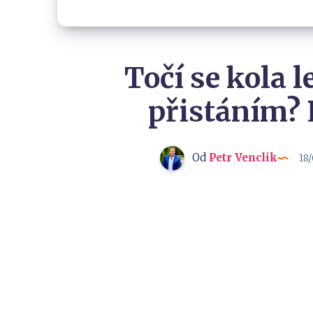
Točí se kola l
přistáním? 
Od
Petr Venclik
18/